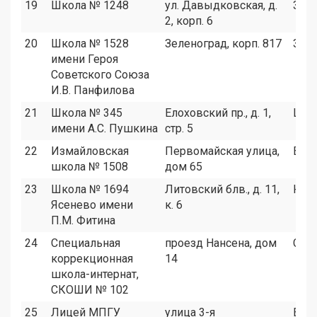
19
Школа № 1248
ул. Давыдковская, д.
ЗАО
2, корп. 6
20
Школа № 1528
Зеленоград, корп. 817
Зел
имени Героя
Советского Союза
И.В. Панфилова
21
Школа № 345
Елоховский пр., д. 1,
ЦАО
имени А.С. Пушкина
стр. 5
22
Измайловская
Первомайская улица,
ВАО
школа № 1508
дом 65
23
Школа № 1694
Литовский блв., д. 11,
ЮЗА
Ясенево имени
к. 6
П.М. Фитина
24
Специальная
проезд Нансена, дом
СВА
коррекционная
14
школа-интернат,
СКОШИ № 102
25
Лицей МПГУ
улица 3-я
ВАО