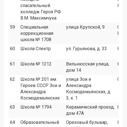
спасательный
ЮЗА
колледж Героя РФ
В.М. Максимчука
59
Специальная
улица Крупской, 9
САО
коррекционная
ЮЗА
школа № 1708
60
Школа Спектр
ул. Гурьянова, д. 33
ЮВ
61
Школа № 1212
Вильнюсская улица,
ЮЗА
дом 14
62
Школа № 201 им.
улица Зои и
САО
Героев СССР Зои и
Александра
Александра
Космодемьянских, д.
Космодемьянских
3, к. 1
63
Школа № 1794
Керамический проезд,
САО
дом 47А
64
Образовательный
Ореховый бульвар,
ЮА