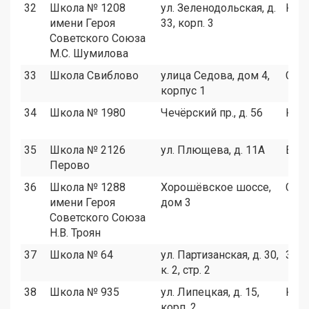
32
Школа № 1208
ул. Зеленодольская, д.
ЮВ
имени Героя
33, корп. 3
Советского Союза
М.С. Шумилова
33
Школа Свиблово
улица Седова, дом 4,
СВА
корпус 1
34
Школа № 1980
Чечёрский пр., д. 56
ЮЗА
35
Школа № 2126
ул. Плющева, д. 11А
ВАО
Перово
36
Школа № 1288
Хорошёвское шоссе,
САО
имени Героя
дом 3
Советского Союза
Н.В. Троян
37
Школа № 64
ул. Партизанская, д. 30,
ЗАО
к. 2, стр. 2
38
Школа № 935
ул. Липецкая, д. 15,
ЮА
корп. 2