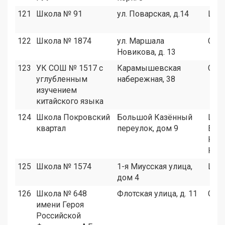
121
Школа № 91
ул. Поварская, д.14
ЦАО
122
Школа № 1874
ул. Маршала
СЗА
Новикова, д. 13
123
УК СОШ № 1517 с
Карамышевская
СЗА
углубленным
набережная, 38
изучением
китайского языка
124
Школа Покровский
Большой Казённый
ЦАО
квартал
переулок, дом 9
ВАО
ЮА
ЮВ
125
Школа № 1574
1-я Миусская улица,
ЦАО
дом 4
126
Школа № 648
Флотская улица, д. 11
САО
имени Героя
Российской