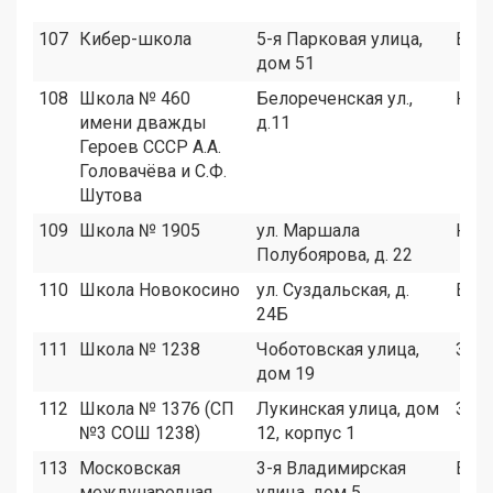
107
Кибер-школа
5-я Парковая улица,
ВАО
дом 51
108
Школа № 460
Белореченская ул.,
ЮВ
имени дважды
д.11
Героев СССР А.А.
Головачёва и С.Ф.
Шутова
109
Школа № 1905
ул. Маршала
ЮВ
Полубоярова, д. 22
110
Школа Новокосино
ул. Суздальская, д.
ВАО
24Б
111
Школа № 1238
Чоботовская улица,
ЗАО
дом 19
112
Школа № 1376 (СП
Лукинская улица, дом
ЗАО
№3 СОШ 1238)
12, корпус 1
113
Московская
3-я Владимирская
ВАО
международная
улица, дом 5