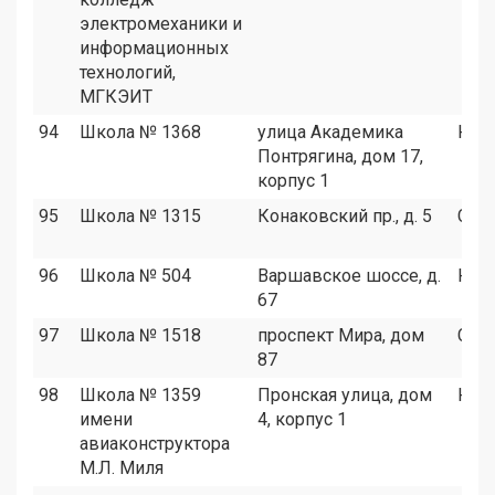
электромеханики и
информационных
технологий,
МГКЭИТ
94
Школа № 1368
улица Академика
ЮЗА
Понтрягина, дом 17,
корпус 1
95
Школа № 1315
Конаковский пр., д. 5
САО
96
Школа № 504
Варшавское шоссе, д.
ЮА
67
97
Школа № 1518
проспект Мира, дом
СВА
87
98
Школа № 1359
Пронская улица, дом
ЮВ
имени
4, корпус 1
авиаконструктора
М.Л. Миля