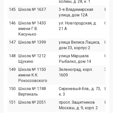
холмы, д. 28, к. 1
145
Школа № 1637
3-я Владимирская
ВАО
улица, дом 12А
146
Школа № 1430
ул. Новгородская, д.
СВА
имени Г.В.
21 А
Кисунько
147
Школа № 1399
улица Вилиса Лациса,
СЗА
дом 33, корпус 2
148
Школа № 1212
улица Маршала
СЗА
Щукино
Рыбалко, дом 14
149
Школа № 1150
Зеленоград, корп.
Зел
имени К.К.
1609
Рокоссовского
150
Школа № 1748
Сиреневый блв., д. 73,
ВАО
Вертикаль
к. 3
151
Школа № 2051
просп. Защитников
ЮВ
Москвы, д. 9, корп. 2