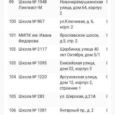
99
Школа № 1948
Новочерёмушкинская
ЮЗА
Лингвист-М
улица, дом 64, корпус
2
100
Школа № 867
ул.Ключевая, д. 6,
ЮА
корп. 2
101
МИПК им. Ивана
Ярославское шоссе,
СВА
Федорова
д.5, стр. 2
102
Школа № 2117
Щербинка, улица 40
НАО
лет Октября, дом 5/1
103
Школа № 1095
Енисейская улица,
СВА
дом 32, корпус 3
104
Школа № 1220
Аргуновская улица,
СВА
дом 12, корпус 2,
строение 1
105
Школа № 283
ул. Широкая, д.21А
СВА
106
Школа № 1381
Янтарный пр., д. 2
СВА