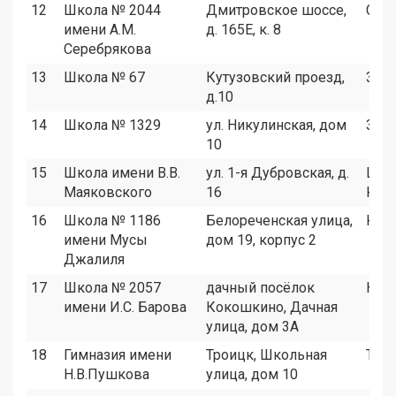
12
Школа № 2044
Дмитровское шоссе,
СВА
имени А.М.
д. 165Е, к. 8
Серебрякова
13
Школа № 67
Кутузовский проезд,
ЗАО
д.10
14
Школа № 1329
ул. Никулинская, дом
ЗАО
10
15
Школа имени В.В.
ул. 1-я Дубровская, д.
ЦАО
Маяковского
16
ЮВ
16
Школа № 1186
Белореченская улица,
ЮВ
имени Мусы
дом 19, корпус 2
Джалиля
17
Школа № 2057
дачный посёлок
НАО
имени И.С. Барова
Кокошкино, Дачная
улица, дом 3А
18
Гимназия имени
Троицк, Школьная
ТАО
Н.В.Пушкова
улица, дом 10