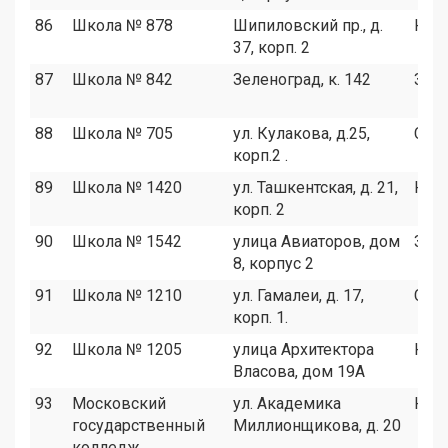
86
Школа № 878
Шипиловский пр., д.
ЮА
37, корп. 2
87
Школа № 842
Зеленоград, к. 142
Зел
88
Школа № 705
ул. Кулакова, д.25,
СЗА
корп.2 .
89
Школа № 1420
ул. Ташкентская, д. 21,
ЮВ
корп. 2
90
Школа № 1542
улица Авиаторов, дом
ЗАО
8, корпус 2
91
Школа № 1210
ул. Гамалеи, д. 17,
СЗА
корп. 1.
92
Школа № 1205
улица Архитектора
ЮЗА
Власова, дом 19А
93
Московский
ул. Академика
ЮА
государственный
Миллионщикова, д. 20
колледж