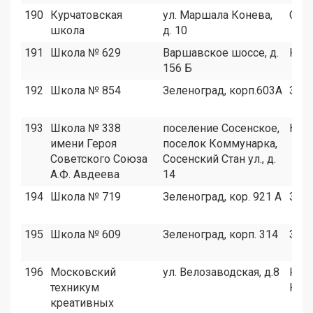
190
Курчатовская
ул. Маршала Конева,
СЗА
школа
д. 10
191
Школа № 629
Варшавское шоссе, д.
ЮА
156 Б
192
Школа № 854
Зеленоград, корп.603А
Зел
193
Школа № 338
поселение Сосенское,
НАО
имени Героя
поселок Коммунарка,
Советского Союза
Сосенский Стан ул., д.
А.Ф. Авдеева
14
194
Школа № 719
Зеленоград, кор. 921 А
Зел
195
Школа № 609
Зеленоград, корп. 314
Зел
196
Московский
ул. Велозаводская, д.8
ЮА
техникум
ЮВ
креативных