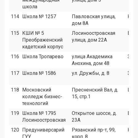
школа
114
Школа № 1257
Павловская улица,
ЮА
дом 8А
115
КШИ № 5
Лосиноостровская
ВАО
Преображенский
улица, дом 22А
кадетский корпус
116
Школа Тропарево
улица Академика
ЗАО
Анохина, дом 48
117
Школа № 1586
ул. Дружбы, д. 8
ЗАО
118
Московский
Пресненский Вал, д.
ЦАО
колледж бизнес-
15, стр.1
технологий
119
Школа № 1795
Открытое шоссе, д.
ВАО
Лосиноостровская
23А
120
Предуниверсарий
Рязанский пр-т, 99,
ЮВ
ГУУ
корп. 8