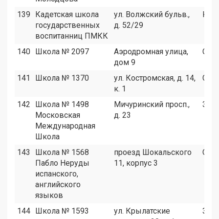
139
Кадетская школа
ул. Волжский бульв.,
ЮВ
государственных
д. 52/29
воспитанниц ПМКК
140
Школа № 2097
Аэродромная улица,
СЗА
дом 9
141
Школа № 1370
ул. Костромская, д. 14,
СВА
к. 1
142
Школа № 1498
Мичуринский просп.,
ЗАО
Московская
д. 23
Международная
Школа
143
Школа № 1568
проезд Шокальского
СВА
Пабло Неруды
11, корпус 3
испанского,
английского
языков
144
Школа № 1593
ул. Крылатские
ЗАО