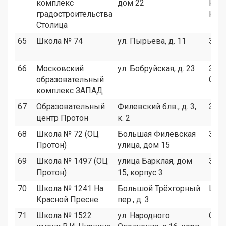
комплекс
дом 22
ЮЗА
градостроительства
ЮВ
Столица
65
Школа № 74
ул. Пырьева, д. 11
ЗАО
66
Московский
ул. Бобруйская, д. 23
ЗАО
образовательный
СЗА
комплекс ЗАПАД
67
Образовательный
Филевский блв., д. 3,
ЗАО
центр Протон
к. 2
68
Школа № 72 (ОЦ
Большая Филёвская
ЗАО
Протон)
улица, дом 15
69
Школа № 1497 (ОЦ
улица Барклая, дом
ЗАО
Протон)
15, корпус 3
70
Школа № 1241 На
Большой Трёхгорный
ЦАО
Красной Пресне
пер., д. 3
71
Школа № 1522
ул. Народного
СЗА