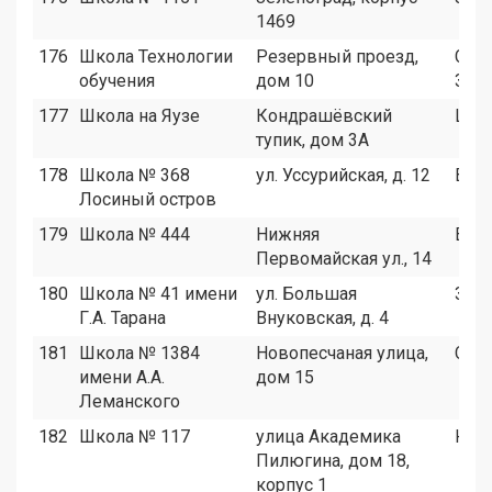
1469
176
Школа Технологии
Резервный проезд,
САО
обучения
дом 10
ЗАО
177
Школа на Яузе
Кондрашёвский
ЦАО
тупик, дом 3А
178
Школа № 368
ул. Уссурийская, д. 12
ВАО
Лосиный остров
179
Школа № 444
Нижняя
ВАО
Первомайская ул., 14
180
Школа № 41 имени
ул. Большая
ЗАО
Г.А. Тарана
Внуковская, д. 4
181
Школа № 1384
Новопесчаная улица,
САО
имени А.А.
дом 15
Леманского
182
Школа № 117
улица Академика
ЮЗА
Пилюгина, дом 18,
корпус 1