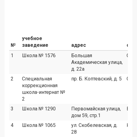
учебное
№
заведение
адрес
окр
1
Школа № 1576
Большая
САО
Академическая улица,
д. 22а
2
Специальная
пр. Б. Коптевский, д. 5
САО
коррекционная
школа-интернат №
2
3
Школа № 1290
Первомайская улица,
ВАО
дом 59, стр.1
4
Школа № 1065
ул. Скобелевская, д.
ЮЗА
28