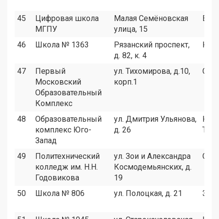
45
Цифровая школа
Малая Семёновская
ВАО
МГПУ
улица, 15
46
Школа № 1363
Рязанский проспект,
ЮВ
д. 82, к. 4
47
Первый
ул. Тихомирова, д.10,
СВА
Московский
корп.1
Образовательный
Комплекс
48
Образовательный
ул. Дмитрия Ульянова,
ЮЗА
комплекс Юго-
д. 26
ТАО
Запад
49
Политехнический
ул. Зои и Александра
САО
колледж им. Н.Н.
Космодемьянских, д.
Годовикова
19
50
Школа № 806
ул. Полоцкая, д. 21
ЗАО