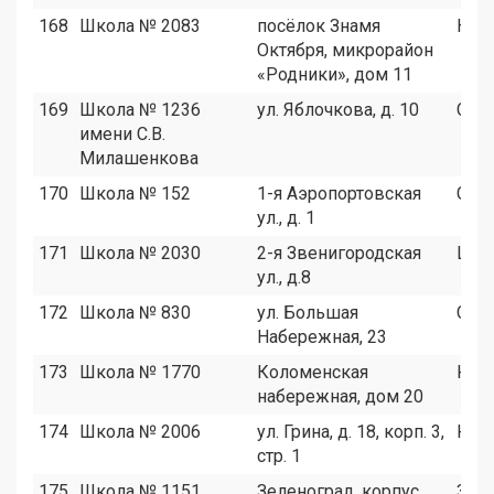
168
Школа № 2083
посёлок Знамя
НАО
Октября, микрорайон
«Родники», дом 11
169
Школа № 1236
ул. Яблочкова, д. 10
СВА
имени С.В.
Милашенкова
170
Школа № 152
1-я Аэропортовская
САО
ул., д. 1
171
Школа № 2030
2-я Звенигородская
ЦАО
ул., д.8
172
Школа № 830
ул. Большая
СЗА
Набережная, 23
173
Школа № 1770
Коломенская
ЮА
набережная, дом 20
174
Школа № 2006
ул. Грина, д. 18, корп. 3,
ЮЗА
стр. 1
175
Школа № 1151
Зеленоград, корпус
Зел