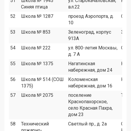
51
Школа № 1945
ул. Старокачаловская,
ЮЗА
Синяя птица
вл.22
52
Школа № 1287
проезд Аэропорта, д.
САО
10
53
Школа № 853
Зеленоград, корпус
Зел
913А
54
Школа № 222
ул. 800-летия Москвы,
САО
д. 7 А
55
Школа № 1375
Нагатинская
ЮА
набережная, дом 24
56
Школа № 514 (СОШ
Коломенская
ЮА
1375)
набережная, дом 16
57
Школа № 2075
поселение
ТАО
Краснопахорское,
село Красная Пахра,
дом 23
58
Технический
Светлый пр., д. 2а
САО
пожарно-
ЮА