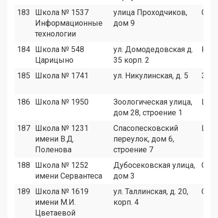
183
Школа № 1537
улица Проходчиков,
СВА
Информационные
дом 9
технологии
184
Школа № 548
ул. Домодедовская д.
ЮА
Царицыно
35 корп. 2
185
Школа № 1741
ул. Никулинская, д. 5
ЗАО
186
Школа № 1950
Зоологическая улица,
ЦАО
дом 28, строение 1
187
Школа № 1231
Спасопесковский
ЦАО
имени В.Д.
переулок, дом 6,
Поленова
строение 7
188
Школа № 1252
Дубосековская улица,
САО
имени Сервантеса
дом 3
189
Школа № 1619
ул. Таллинская, д. 20,
СЗА
имени М.И.
корп. 4
Цветаевой