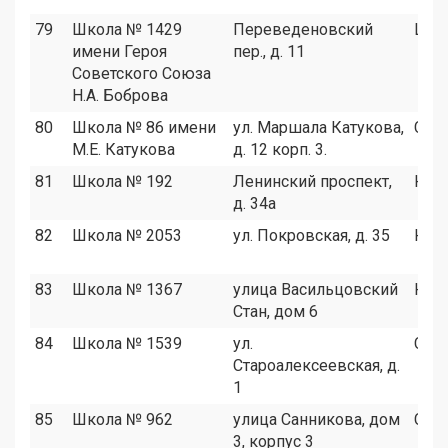
79
Школа № 1429
Переведеновский
ЦАО
имени Героя
пер., д. 11
Советского Союза
Н.А. Боброва
80
Школа № 86 имени
ул. Маршала Катукова,
СЗА
М.Е. Катукова
д. 12 корп. 3.
81
Школа № 192
Ленинский проспект,
ЮЗА
д. 34а
82
Школа № 2053
ул. Покровская, д. 35
ЮВ
83
Школа № 1367
улица Васильцовский
ЮВ
Стан, дом 6
84
Школа № 1539
ул.
СВА
Староалексеевская, д.
1
85
Школа № 962
улица Санникова, дом
СВА
3, корпус 3