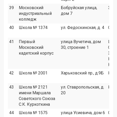
39
Московский
Бобруйская улица,
ЗАО
индустриальный
дом 7
колледж
40
Школа № 1374
ул. Федоскинская, д. 4
СВА
41
Первый
улица Вучетича, дом
ЦАО
Московский
30, строение 1
САО
кадетский корпус
ЗАО
ЮЗА
ЮВ
42
Школа № 2001
Харьковский пр., д.9Б
ЮА
43
Школа № 2121
ул. Ставропольская, д.
ЮВ
имени Маршала
20
Советского Союза
С.К. Куркоткина
44
Школа № 1575
улица Усиевича, дом 6
САО