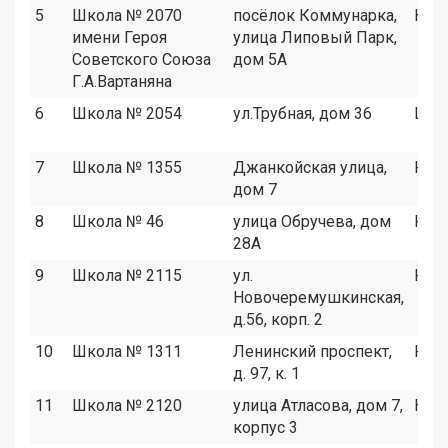
5
Школа № 2070
посёлок Коммунарка,
НАО
имени Героя
улица Липовый Парк,
Советского Союза
дом 5А
Г.А.Вартаняна
6
Школа № 2054
ул.Трубная, дом 36
ЦАО
7
Школа № 1355
Джанкойская улица,
ЮЗА
дом 7
8
Школа № 46
улица Обручева, дом
ЮЗА
28А
9
Школа № 2115
ул.
ЮЗА
Новочеремушкинская,
д.56, корп. 2
10
Школа № 1311
Ленинский проспект,
ЮЗА
д. 97, к. 1
11
Школа № 2120
улица Атласова, дом 7,
НАО
корпус 3