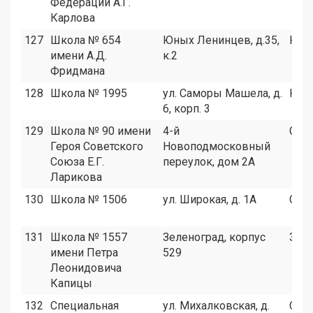
Федерации А.Г.
Карлова
127
Школа № 654
Юных Ленинцев, д.35,
ЮВ
имени А.Д.
к.2
Фридмана
128
Школа № 1995
ул. Саморы Машела, д.
ЮЗА
6, корп. 3
129
Школа № 90 имени
4-й
САО
Героя Советского
Новоподмосковный
Союза Е.Г.
переулок, дом 2А
Ларикова
130
Школа № 1506
ул. Широкая, д. 1А
СВА
131
Школа № 1557
Зеленоград, корпус
Зел
имени Петра
529
Леонидовича
Капицы
132
Специальная
ул. Михалковская, д.
САО