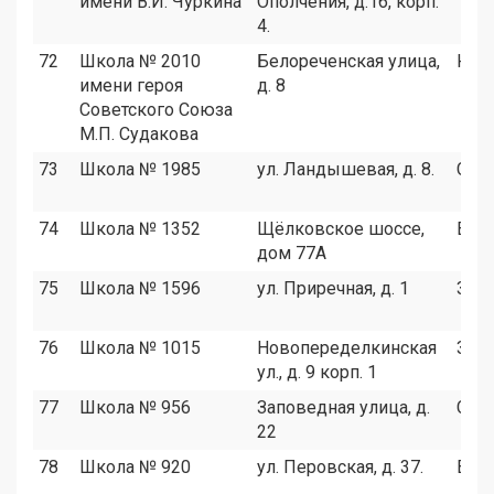
имени В.И. Чуркина
Ополчения, д.16, корп.
4.
72
Школа № 2010
Белореченская улица,
ЮВ
имени героя
д. 8
Советского Союза
М.П. Судакова
73
Школа № 1985
ул. Ландышевая, д. 8.
СЗА
74
Школа № 1352
Щёлковское шоссе,
ВАО
дом 77А
75
Школа № 1596
ул. Приречная, д. 1
ЗАО
76
Школа № 1015
Новопеределкинская
ЗАО
ул., д. 9 корп. 1
77
Школа № 956
Заповедная улица, д.
СВА
22
78
Школа № 920
ул. Перовская, д. 37.
ВАО