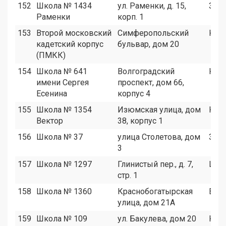
152
Школа № 1434
ул. Раменки, д. 15,
ЗАО
Раменки
корп. 1
153
Второй московский
Симферопольский
ЮЗА
кадетский корпус
бульвар, дом 20
(ПМКК)
154
Школа № 641
Волгоградский
ЮВ
имени Сергея
проспект, дом 66,
Есенина
корпус 4
155
Школа № 1354
Изюмская улица, дом
ЮЗА
Вектор
38, корпус 1
156
Школа № 37
улица Столетова, дом
ЗАО
3
157
Школа № 1297
Глинистый пер., д. 7,
ЦАО
стр. 1
158
Школа № 1360
Краснобогатырская
ВАО
улица, дом 21А
159
Школа № 109
ул. Бакулева, дом 20
ЮЗА