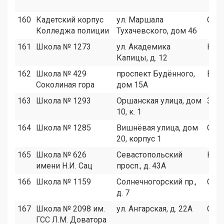
160
Кадетский корпус
ул. Маршала
СЗА
Колледжа полиции
Тухачевского, дом 46
161
Школа № 1273
ул. Академика
ЮЗА
Капицы, д. 12
162
Школа № 429
проспект Будённого,
ВАО
Соколиная гора
дом 15А
163
Школа № 1293
Оршанская улица, дом
ЗАО
10, к. 1
164
Школа № 1285
Вишнёвая улица, дом
СЗА
20, корпус 1
165
Школа № 626
Севастопольский
ЮЗА
имени Н.И. Сац
просп., д. 43А
166
Школа № 1159
Солнечногорский пр.,
САО
д. 7
167
Школа № 2098 им.
ул. Ангарская, д. 22А
САО
ГСС Л.М. Доватора