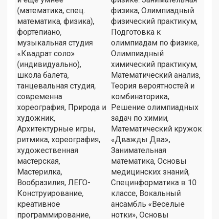
(математика, спец.
физика, Олимпиадный
математика, физика),
физический практикум,
фортепиано,
Подготовка к
музыкальная студия
олимпиадам по физике,
«Квадрат соло»
Олимпиадный
(индивидуально),
химический практикум,
школа балета,
Математический анализ,
танцевальная студия,
Теория вероятностей и
современна
комбинаторика,
хореография, Природа и
Решение олимпиадных
художник,
задач по химии,
Архитектурные игры,
Математический кружок
ритмика, хореография,
«Дважды Два»,
художественная
Занимательная
мастерская,
математика, Основы
Мастерилка,
медицинских знаний,
Вообразилия, ЛЕГО-
Специнформатика в 10
Конструирование,
классе, Вокальный
креативное
ансамбль «Веселые
программирование,
нотки», Основы