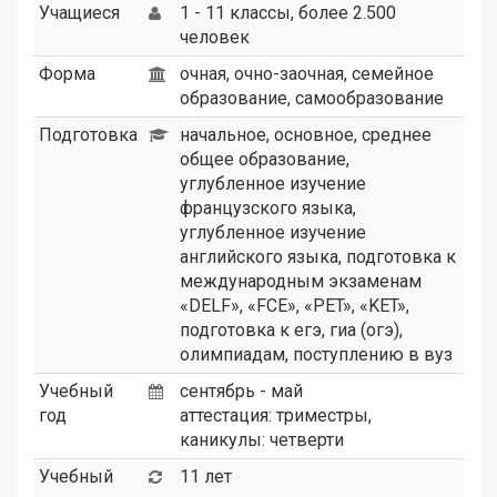
Учащиеся
1 - 11 классы, более 2.500
человек
Форма
очная, очно-заочная, семейное
образование, самообразование
Подготовка
начальное, основное, среднее
общее образование,
углубленное изучение
французского языка,
углубленное изучение
английского языка, подготовка к
международным экзаменам
«DELF», «FCE», «PET», «KET»,
подготовка к егэ, гиа (огэ),
олимпиадам, поступлению в вуз
Учебный
сентябрь - май
год
аттестация: триместры,
каникулы: четверти
Учебный
11 лет