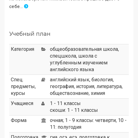
себе
.
..
Учебный план
Категория
общеобразовательная школа
,
спецшкола
,
школа с
углубленным изучением
английского языка
Спец.
английский язык, биология,
предметы,
география, история, литература,
курсы
обществознание, химия
Учащиеся
1 - 11 классы
скоши: 1 - 11 классы
Форма
очная; 1 - 9 классы: четверти, 10 -
11: полугодия
Подготовка
гиа, огэ, егэ, подготовка к