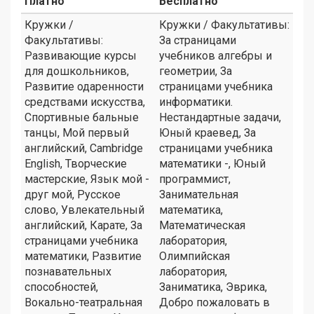
Платно
Бесплатно
Кружки /
Кружки / Факультативы:
Факультативы:
За страницами
Развивающие курсы
учебников алгебры и
для дошкольников,
геометрии, За
Развитие одаренности
страницами учебника
средствами искусства,
информатики.
Спортивные бальные
Нестандартные задачи,
танцы, Мой первый
Юный краевед, За
английский, Cambridge
страницами учебника
English, Творческие
математики -, Юный
мастерские, Язык мой -
программист,
друг мой, Русское
Занимательная
слово, Увлекательный
математика,
английский, Карате, За
Математическая
страницами учебника
лаборатория,
математики, Развитие
Олимпийская
познавательных
лаборатория,
способностей,
Заниматика, Эврика,
Вокально-театральная
Добро пожаловать в