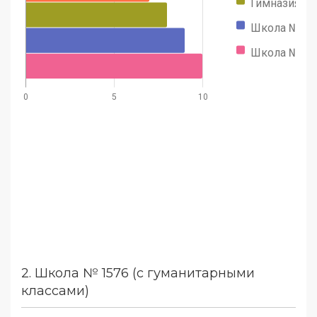
Гимназия М
Школа № 62
Школа № 15
0
5
10
2.
Школа № 1576 (с гуманитарными
классами)