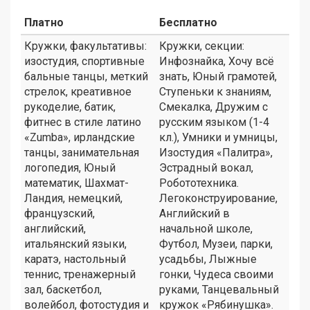
Платно
Бесплатно
Кружки, факультативы:
Кружки, секции:
изостудия, спортивные
Инфознайка, Хочу всё
бальные танцы, меткий
знать, Юный грамотей,
стрелок, креативное
Ступеньки к знаниям,
рукоделие, батик,
Смекалка, Дружим с
фитнес в стиле латино
русским языком (1-4
«Zumba», ирландские
кл.), Умники и умницы,
танцы, занимательная
Изостудия «Палитра»,
логопедия, Юный
Эстрадный вокал,
математик, Шахмат-
Робототехника.
Ландия, немецкий,
Легоконструирование,
французский,
Английский в
английский,
начальной школе,
итальянский языки,
Футбол, Музеи, парки,
каратэ, настольный
усадьбы, Лыжные
теннис, тренажерный
гонки, Чудеса своими
зал, баскетбол,
руками, Танцевальный
волейбол, фотостудия и
кружок «Рябинушка».