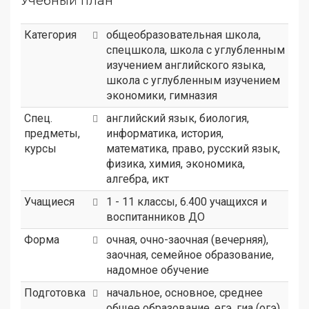
Учебный план
Категория
общеобразовательная школа
,
спецшкола
,
школа с углубленным
изучением английского языка
,
школа с углубленным изучением
экономики
,
гимназия
Спец.
английский язык, биология,
предметы,
информатика, история,
курсы
математика, право, русский язык,
физика, химия, экономика,
алгебра, икт
Учащиеся
1 - 11 классы, 6.400 учащихся и
воспитанников ДО
Форма
очная, очно-заочная (вечерняя),
заочная, семейное образование,
надомное обучение
Подготовка
начальное, основное, среднее
общее образование, егэ, гиа (огэ),