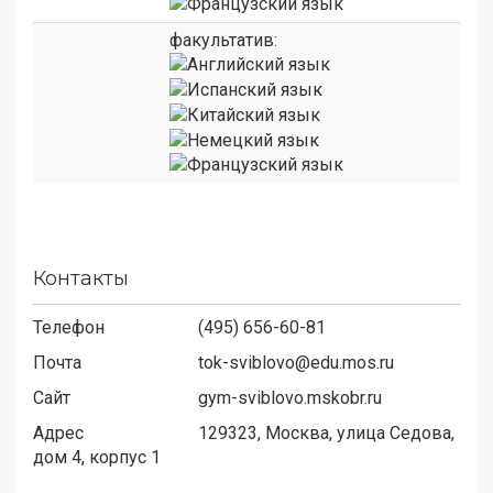
факультатив:
Контакты
Телефон
(495) 656-60-81
Почта
tok-sviblovo@edu.mos.ru
Сайт
gym-sviblovo.mskobr.ru
Адрес
129323,
Москва, улица Седова,
дом 4, корпус 1