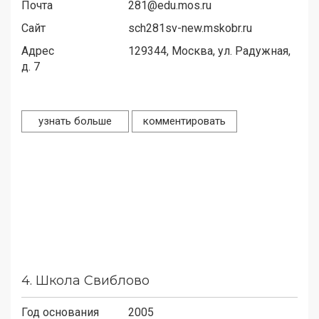
Почта
281@edu.mos.ru
Сайт
sch281sv-new.mskobr.ru
Адрес
129344,
Москва, ул. Радужная,
д. 7
узнать больше
комментировать
4.
Школа Свиблово
Год основания
2005