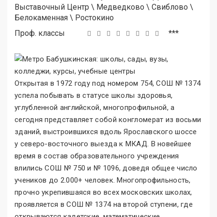
Выставочный Центр
\
Медведково
\
Свиблово
\
Белокаменная
\
Ростокино
Проф. классы
***
Открытая в 1972 году под номером 754, СОШ № 1374
успела побывать в статусе школы здоровья,
углубленной английской, многопрофильной, а
сегодня представляет собой конгломерат из восьми
зданий, выстроившихся вдоль Ярославского шоссе
у северо-восточного выезда к МКАД. В новейшее
время в состав образовательного учреждения
влились СОШ № 750 и № 1096, доведя общее число
учеников до 2.000+ человек. Многопрофильность,
прочно укрепившаяся во всех московских школах,
проявляется в СОШ № 1374 на второй ступени, где
открываются кадетские, математические,