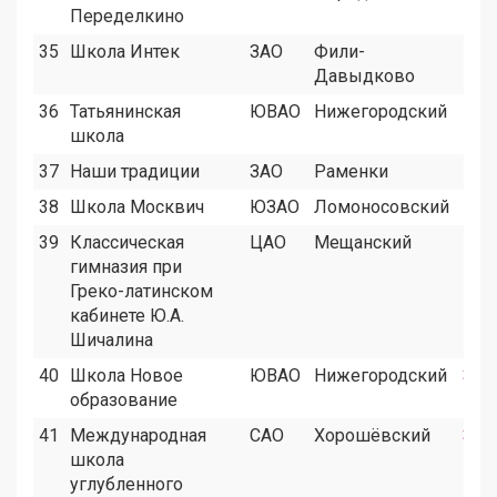
Переделкино
35
Школа Интек
ЗАО
Фили-
8
Давыдково
36
Татьянинская
ЮВАО
Нижегородский
8
школа
37
Наши традиции
ЗАО
Раменки
8
38
Школа Москвич
ЮЗАО
Ломоносовский
9
39
Классическая
ЦАО
Мещанский
6
гимназия при
Греко-латинском
кабинете Ю.А.
Шичалина
40
Школа Новое
ЮВАО
Нижегородский
3
образование
41
Международная
САО
Хорошёвский
3
школа
углубленного