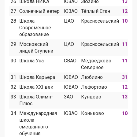
26
Школа НИКА
ЮЗАО
Зюзино
130
27
Солнечный ветер
ЮЗАО
Тёплый Стан
12
28
Школа
ЦАО
Красносельский
10
Современное
образование
29
Московский
ЦАО
Красносельский
116
лицей Ступени
30
Школа Уна
СВАО
Медведково
11
Северное
31
Школа Карьера
ЮВАО
Люблино
31
32
Школа XXI век
ЮВАО
Лефортово
12
33
Школа Олимп-
ЗАО
Кунцево
136
Плюс
34
Международная
ЮЗАО
Коньково
104
школа
смешанного
обучения