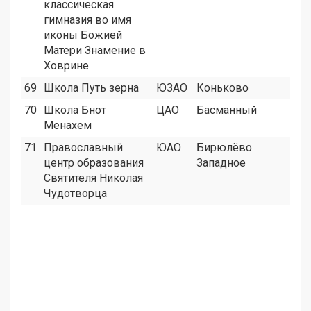
классическая
гимназия во имя
иконы Божией
Матери Знамение в
Ховрине
69
Школа Путь зерна
ЮЗАО
Коньково
0
70
Школа Бнот
ЦАО
Басманный
0
Менахем
71
Православный
ЮАО
Бирюлёво
0
центр образования
Западное
Святителя Николая
Чудотворца