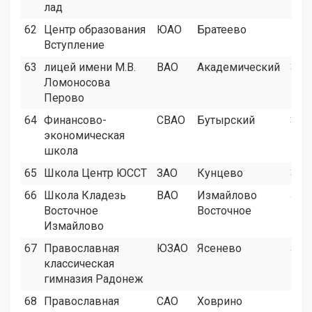
лад
62
Центр образования
ЮАО
Братеево
2
Вступление
63
лицей имени М.В.
ВАО
Академический
3
Ломоносова
Перово
64
Финансово-
СВАО
Бутырский
3
экономическая
школа
65
Школа Центр ЮССТ
ЗАО
Кунцево
3
66
Школа Кладезь
ВАО
Измайлово
5
Восточное
Восточное
Измайлово
67
Православная
ЮЗАО
Ясенево
5
классическая
гимназия Радонеж
68
Православная
САО
Ховрино
0