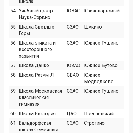
школа
54
Учебный центр
ЮВАО
Южнопортовый
8
Наука-Сервис
55
Школа Светлые
СЗАО
Щукино
9
Горы
56
Школа этикета и
СЗАО
Южное Тушино
1
всестороннего
развития
57
Школа Данко
ЮЗАО
Южное Бутово
1
58
Школа Разум-Л
СВАО
Южное
1
Медведково
59
Школа Московская
СЗАО
Южное Тушино
1
классическая
гимназия
60
Школа Виктория
ЦАО
Пресненский
1
61
Вальдорфская
СЗАО
Строгино
1
школа Семейный