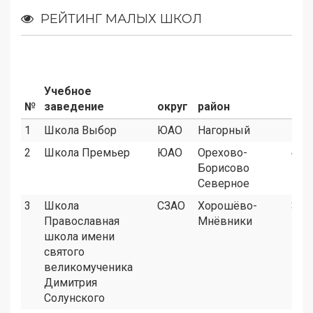
РЕЙТИНГ МАЛЫХ ШКОЛ
Учебное
№
заведение
округ
район
160
1
Школа Выбор
ЮАО
Нагорный
7
2
Школа Премьер
ЮАО
Орехово-
4
Борисово
Северное
3
Школа
СЗАО
Хорошёво-
3
Православная
Мнёвники
школа имени
святого
великомученика
Димитрия
Солунского