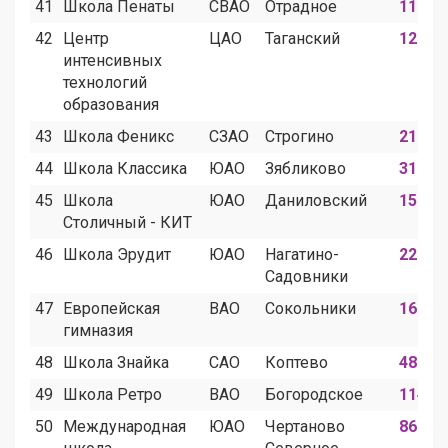
41
Школа Пенаты
СВАО
Отрадное
112
42
Центр
ЦАО
Таганский
12
интенсивных
технологий
образования
43
Школа Феникс
СЗАО
Строгино
21
44
Школа Классика
ЮАО
Зябликово
31
45
Школа
ЮАО
Даниловский
150
Столичный - КИТ
46
Школа Эрудит
ЮАО
Нагатино-
22
Садовники
47
Европейская
ВАО
Сокольники
16
гимназия
48
Школа Знайка
САО
Коптево
489
49
Школа Ретро
ВАО
Богородское
114
50
Международная
ЮАО
Чертаново
86