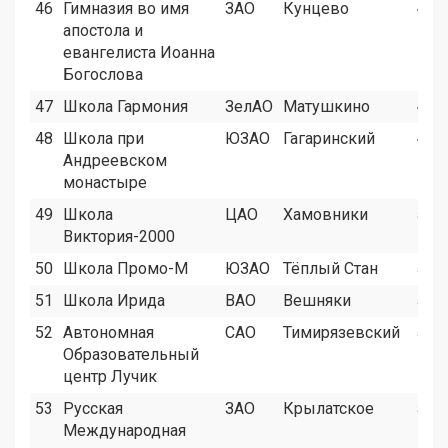
46
Гимназия во имя
ЗАО
Кунцево
4
апостола и
евангелиста Иоанна
Богослова
47
Школа Гармония
ЗелАО
Матушкино
4
48
Школа при
ЮЗАО
Гагаринский
4
Андреевском
монастыре
49
Школа
ЦАО
Хамовники
5
Виктория-2000
50
Школа Промо-М
ЮЗАО
Тёплый Стан
5
51
Школа Ирида
ВАО
Вешняки
5
52
Aвтономная
САО
Тимирязевский
5
Образовательный
центр Лучик
53
Русская
ЗАО
Крылатское
5
Международная