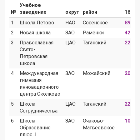
Учебное
№
заведение
округ
район
160+
1
Школа Летово
НАО
Сосенское
89
2
Новая школа
ЗАО
Раменки
42
3
Православная
ЦАО
Таганский
22
Свято-
Петровская
школа
4
Международная
ЗАО
Можайский
20
гимназия
инновационного
центра Сколково
5
Школа
ЦАО
Таганский
22
Сотрудничества
6
Школа
ЗАО
Очаково-
10
Образование
Матвеевское
плюс...I