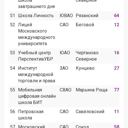
школа
Северное
завтрашнего дня
51
Школа Личность
ЮВАО
Рязанский
64
52
Лицей
САО
Беговой
12
Московского
международного
университета
53
Учебный центр
ЮАО
Чертаново
16
ПерспективУБР
Северное
54
Институт
ЗАО
Кунцево
27
международной
торговли и права
55
Мобильная
СВАО
Марьина Роща
77
цифровая онлайн
школа БИТ
56
Петровская
САО
Савёловский
11
школа
57
Московский
САО
Сокол
58