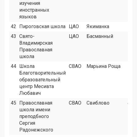
изучения
иностранных
языков
42
Пироговская школа
ЦАО
Якиманка
7
43
Свято-
ЦАО
Басманный
8
Владимирская
Православная
школа
44
Школа
СВАО
Марьина Роща
8
Благотворительный
образовательный
центр Месивта
Любавич
45
Православная
СВАО
Свиблово
4
школа имени
преподбного
Сергия
Радонежского