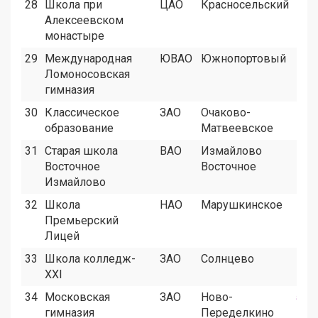
28
Школа при
ЦАО
Красносельский
2
Алексеевском
монастыре
29
Международная
ЮВАО
Южнопортовый
2
Ломоносовская
гимназия
30
Классическое
ЗАО
Очаково-
9
образование
Матвеевское
31
Старая школа
ВАО
Измайлово
9
Восточное
Восточное
Измайлово
32
Школа
НАО
Марушкинское
7
Премьерский
Лицей
33
Школа колледж-
ЗАО
Солнцево
7
XXI
34
Московская
ЗАО
Ново-
5
гимназия
Переделкино