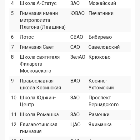
4
Школа А-Статус
ЗАО
Можайский
2
5
Гимназия имени
ЮВАО
Печатники
2
митрополита
Платона (Левшина)
6
Лотос
СВАО
Бибирево
1
7
Гимназия Свет
САО
Савёловский
1
8
Школа святителя
ЗелАО
Крюково
1
Филарета
Московского
9
Православная
ВАО
Косино-
1
школа Косинская
Ухтомский
10
Школа Юджин-
ЗАО
Проспект
7
Центр
Вернадского
11
Школа Ромашка
ЗАО
Раменки
8
12
Елизаветинская
ЦАО
Якиманка
4
гимназия