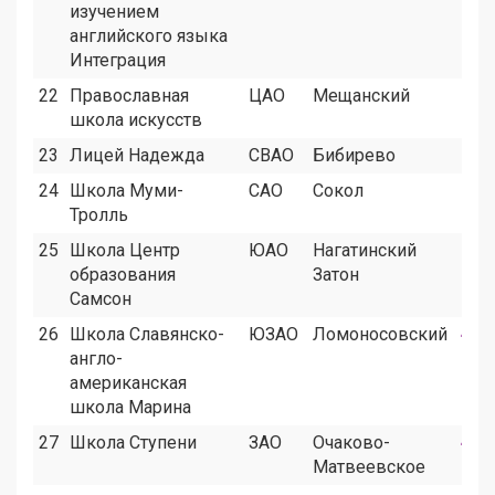
изучением
английского языка
Интеграция
22
Православная
ЦАО
Мещанский
9
школа искусств
23
Лицей Надежда
СВАО
Бибирево
9
24
Школа Муми-
САО
Сокол
9
Тролль
25
Школа Центр
ЮАО
Нагатинский
8
образования
Затон
Самсон
26
Школа Славянско-
ЮЗАО
Ломоносовский
4
англо-
американская
школа Марина
27
Школа Ступени
ЗАО
Очаково-
4
Матвеевское