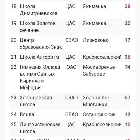
18
Школа
ЦАО
Якиманка
38
Димитриевская
19
Школа Золотое
ЦАО
Якиманка
20
сечение
20
Центр
СВАО
Лианозово
17
образования Знак
21
Школа Алгоритм
ЦАО
Красносельский
36
22
Гимназия Эллада
ЮАО
Москворечье-
74
во имя Святых
Сабурово
Кирилла и
Мефодия
23
Хорошевская
СЗАО
Хорошёво-
57
школа
Мнёвники
24
Венда
СВАО
Останкинский
12
25
Лингвистическая
ЦАО
Красносельский
10
школа