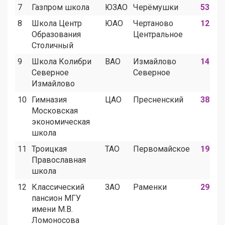
7
Газпром школа
ЮЗАО
Черёмушки
53
8
Школа Центр
ЮАО
Чертаново
12
Образования
Центральное
Столичный
9
Школа Колибри
ВАО
Измайлово
14
Северное
Северное
Измайлово
10
Гимназия
ЦАО
Пресненский
38
Московская
экономическая
школа
11
Троицкая
ТАО
Первомайское
19
Православная
школа
12
Классический
ЗАО
Раменки
29
пансион МГУ
имени М.В.
Ломоносова