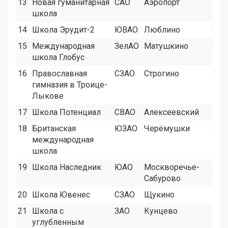
13
Новая гуманитарная
САО
Аэропорт
6
школа
14
Школа Эрудит-2
ЮВАО
Люблино
3
15
Международная
ЗелАО
Матушкино
3
школа Глобус
16
Православная
СЗАО
Строгино
3
гимназия в Троице-
Лыкове
17
Школа Потенциал
СВАО
Алексеевский
8
18
Британская
ЮЗАО
Черёмушки
5
международная
школа
19
Школа Наследник
ЮАО
Москворечье-
5
Сабурово
20
Школа Ювенес
СЗАО
Щукино
7
21
Школа с
ЗАО
Кунцево
9
углубленным