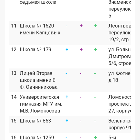
седьмая школа
Знаменский
переулок, 7/1
5
11
Школа № 1520
-
+
+
Леонтьевски
имени Капцовых
переулок, д.
19/2, стр. 1
12
Школа № 179
+
+
+
ул. Большая
Дмитровка, 
5/6, строение
13
Лицей Вторая
-
-
-
ул. Фотиевой
школа имени В.
д.18
Ф. Овчинникова
14
Университетская
+
-
-
Ломоносовс
гимназия МГУ им.
проспект, до
М.В. Ломоносова
27, корпус 7
15
Школа № 853
+
-
-
Зеленоград,
корпус 913А
16
Школа № 1259
-
-
+
5-й