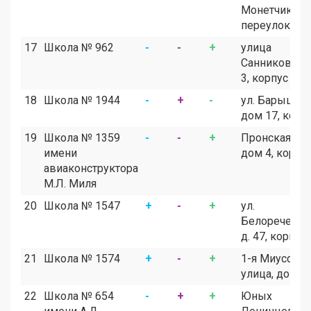
Монетчиковс
переулок, до
17
Школа № 962
-
-
+
улица
Санникова, 
3, корпус 3
18
Школа № 1944
-
+
-
ул. Барышиха
дом 17, корп.
19
Школа № 1359
-
-
+
Пронская ули
имени
дом 4, корпус
авиаконструктора
М.Л. Миля
20
Школа № 1547
+
-
+
ул.
Белореченск
д. 47, корпус 
21
Школа № 1574
+
-
+
1-я Миусская
улица, дом 4
22
Школа № 654
-
+
+
Юных