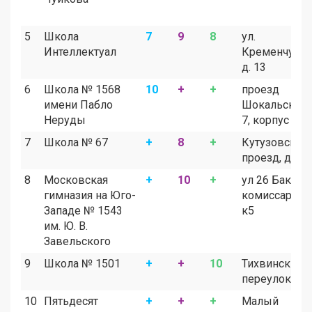
5
Школа
7
9
8
ул.
Интеллектуал
Кременчугск
д. 13
6
Школа № 1568
10
+
+
проезд
имени Пабло
Шокальского,
Неруды
7, корпус 2
7
Школа № 67
+
8
+
Кутузовский
проезд, д.10
8
Московская
+
10
+
ул 26 Бакинс
гимназия на Юго-
комиссаров, 
Западе № 1543
к5
им. Ю. В.
Завельского
9
Школа № 1501
+
+
10
Тихвинский
переулок, до
10
Пятьдесят
+
+
+
Малый