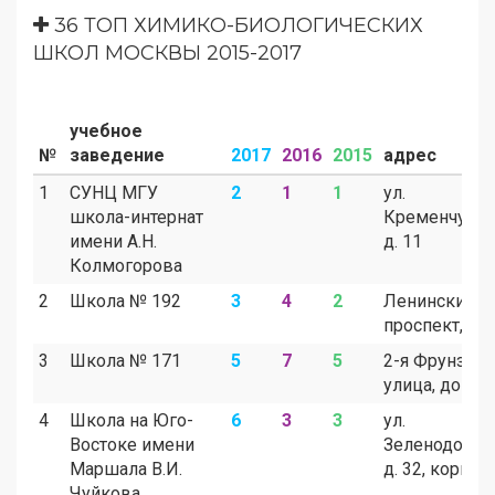
36 ТОП ХИМИКО-БИОЛОГИЧЕСКИХ
ШКОЛ МОСКВЫ 2015-2017
учебное
№
заведение
2017
2016
2015
адрес
1
СУНЦ МГУ
2
1
1
ул.
школа-интернат
Кременчугск
имени А.Н.
д. 11
Колмогорова
2
Школа № 192
3
4
2
Ленинский
проспект, д. 
3
Школа № 171
5
7
5
2-я Фрунзенс
улица, дом 7
4
Школа на Юго-
6
3
3
ул.
Востоке имени
Зеленодольск
Маршала В.И.
д. 32, корп. 6
Чуйкова