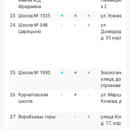
имени А.Д.
Ленинцев, д.
Фридмана
к.2
23
Школа № 1535
+
+
+
ул. Усачева, д
24
Школа № 548
-
-
+
ул.
Царицыно
Домодедовс
д. 35 корп. 2
25
Школа № 1950
+
+
+
Зоологическ
улица, дом 28
строение 1
26
Курчатовская
-
+
-
ул. Маршала
школа
Конева, д. 10
27
Воробьевы горы
-
-
+
улица Косыги
д. 17, корпус 