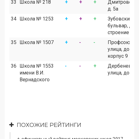
33
Школа № 218
+
+
+
Дмитровское
д. 5а
34
Школа № 1253
+
+
+
Зубовский
бульвар, дом 
строение 1
35
Школа № 1507
+
-
-
Профсоюзна
улица, дом 13
корпус 9
36
Школа № 1553
-
-
+
Дербеневска
имени В.И.
улица, дом 1
Вернадского
ПОХОЖИЕ РЕЙТИНГИ
+ официальный рейтинг московских школ 2017