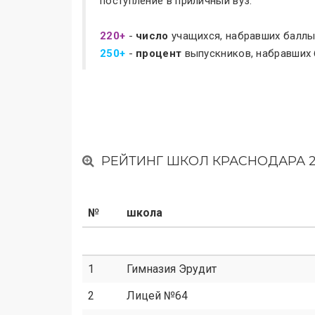
поступление в приличный вуз.
220+
-
число
учащихся, набравших баллы
250+
-
процент
выпускников, набравших 
РЕЙТИНГ ШКОЛ КРАСНОДАРА 20
№
школа
1
Гимназия Эрудит
2
Лицей №64