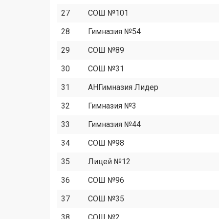
27
СОШ №101
28
Гимназия №54
29
СОШ №89
30
СОШ №31
31
АНГимназия Лидер
32
Гимназия №3
33
Гимназия №44
34
СОШ №98
35
Лицей №12
36
СОШ №96
37
СОШ №35
38
СОШ №2