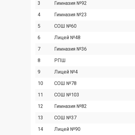
3
Гимназия №92
4
Гимназия №23
5
СОШ №60
6
Лицей №48
7
Гимназия №36
8
РПШ
9
Лицей №4
10
СОШ №78
11
СОШ №103
12
Гимназия №82
13
СОШ №37
14
Лицей №90