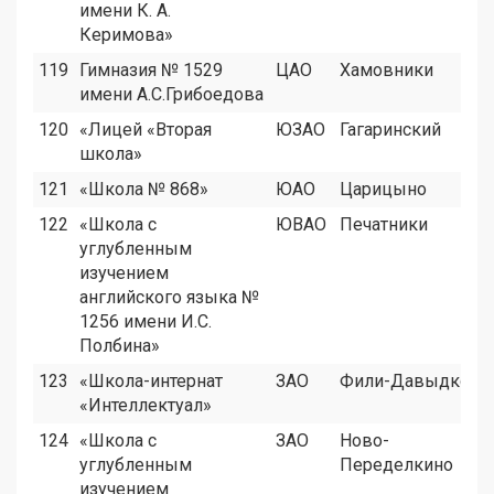
имени К. А.
Керимова»
119
Гимназия № 1529
ЦАО
Хамовники
имени А.С.Грибоедова
120
«Лицей «Вторая
ЮЗАО
Гагаринский
школа»
121
«Школа № 868»
ЮАО
Царицыно
122
«Школа с
ЮВАО
Печатники
углубленным
изучением
английского языка №
1256 имени И.С.
Полбина»
123
«Школа-интернат
ЗАО
Фили-Давыдково
«Интеллектуал»
124
«Школа с
ЗАО
Ново-
углубленным
Переделкино
изучением