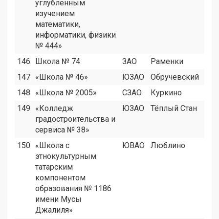
углубленным
изучением
математики,
информатики, физики
№ 444»
146
Школа № 74
ЗАО
Раменки
147
«Школа № 46»
ЮЗАО
Обручевский
148
«Школа № 2005»
СЗАО
Куркино
149
«Колледж
ЮЗАО
Тёплый Стан
градостроительства и
сервиса № 38»
150
«Школа с
ЮВАО
Люблино
этнокультурным
татарским
компонентом
образования № 1186
имени Мусы
Джалиля»