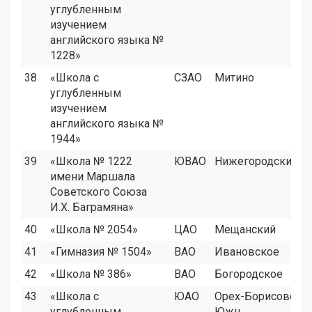
углубленным
изучением
английского языка №
1228»
38
«Школа с
СЗАО
Митино
углубленным
изучением
английского языка №
1944»
39
«Школа № 1222
ЮВАО
Нижегородский
имени Маршала
Советского Союза
И.Х. Баграмяна»
40
«Школа № 2054»
ЦАО
Мещанский
41
«Гимназия № 1504»
ВАО
Ивановское
42
«Школа № 386»
ВАО
Богородское
43
«Школа с
ЮАО
Орех-Борисово
углубленным
Южн