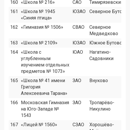
160
«Школа № 216»
САО
Тимирязевский
161
«Школа № 1945
ЮЗАО
Северное Бутово
«Синяя птица»
162
«Гимназия № 1506»
СВАО
Северное
Медведково
163
«Школа № 2109»
ЮЗАО
Южное Бутово
164
«Школа с
ЮАО
Нагатино-
углубленным
Садовники
изучением отдельных
предметов № 1073»
165
«Школа № 41 имени
ЗАО
Внуково
Григория
Алексеевича Тарана»
166
Московская Гимназия
ЗАО
Тропарёво-
на Юго-Западе №
Никулино
1543
167
«Лицей № 1560»
СЗАО
Хорошёво-