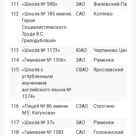
111
«Школа № 590»
ЗАО
Филёвский Парк
112
«Школа № 185 имени,
САО
Коптево
Героя
Социалистического
Труда В.С.
Гризодубовой»
113
«Школа № 1173»
ЮАО
Чертаново Центр
114
«Гимназия № 1306»
ЗАО
Раменки
115
«Школа с
СВАО
Ярославский
углубленным
изучением
английского языка №
1374»
116
«Лицей № 86 имени
СЗАО
Строгино
М.Е. Катукова»
117
«Школа № 37»
ЗАО
Раменки
118
«Гимназия № 1583
САО
Головинский