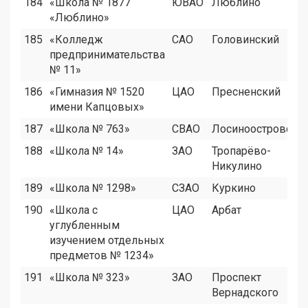
184
«Школа № 1877
ЮВАО
Люблино
«Люблино»
185
«Колледж
САО
Головинский
предпринимательства
№ 11»
186
«Гимназия № 1520
ЦАО
Пресненский
имени Капцовых»
187
«Школа № 763»
СВАО
Лосиноостровски
188
«Школа № 14»
ЗАО
Тропарёво-
Никулино
189
«Школа № 1298»
СЗАО
Куркино
190
«Школа с
ЦАО
Арбат
углубленным
изучением отдельных
предметов № 1234»
191
«Школа № 323»
ЗАО
Проспект
Вернадского