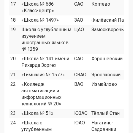
17
«Школа № 686
САО
Коптево
«Класс-центр»
18
«Школа № 1497»
ЗАО
Филёвский Парк
19
Школа с углубленным
ЦАО
Замоскворечье
изучением
иностранных языков
№ 1259
20
«Школа № 141 имени
САО
Хорошёвский
Рихарда Зорге»
21
«Гимназия № 1577»
СВАО
Ярославский
22
«Колледж
ВАО
Измайлово
автоматизации и
информационных
технологий № 20»
23
«Школа № 51»
ЮЗАО
Тёплый Стан
24
«Школа с
ЮАО
Нагатино-
углубленным
Садовники