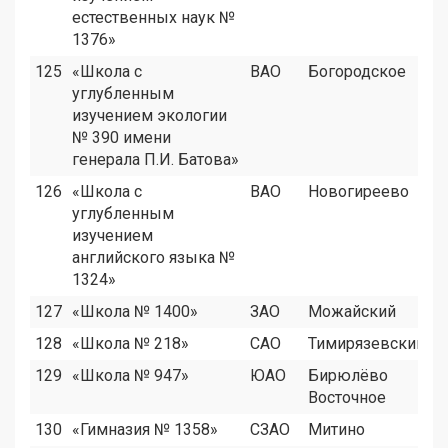
естественных наук №
1376»
125
«Школа с
ВАО
Богородское
углубленным
изучением экологии
№ 390 имени
генерала П.И. Батова»
126
«Школа с
ВАО
Новогиреево
углубленным
изучением
английского языка №
1324»
127
«Школа № 1400»
ЗАО
Можайский
128
«Школа № 218»
САО
Тимирязевский
129
«Школа № 947»
ЮАО
Бирюлёво
Восточное
130
«Гимназия № 1358»
СЗАО
Митино