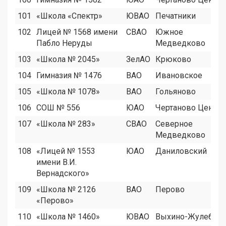
101
«Школа «Спектр»
ЮВАО
Печатники
102
Лицей № 1568 имени
СВАО
Южное
Пабло Неруды
Медведково
103
«Школа № 2045»
ЗелАО
Крюково
104
Гимназия № 1476
ВАО
Ивановское
105
«Школа № 1078»
ВАО
Гольяново
106
СОШ № 556
ЮАО
Чертаново Центр
107
«Школа № 283»
СВАО
Северное
Медведково
108
«Лицей № 1553
ЮАО
Даниловский
имени В.И.
Вернадского»
109
«Школа № 2126
ВАО
Перово
«Перово»
110
«Школа № 1460»
ЮВАО
Выхино-Жулебин