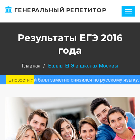
ГЕНЕРАЛЬНЫЙ РЕПЕТИТОР
Нави
Результаты ЕГЭ 2016
года
Главная
Баллы ЕГЭ в школах Москвы
й балл заметно снизился по русскому языку, физике
// НОВОСТИ //