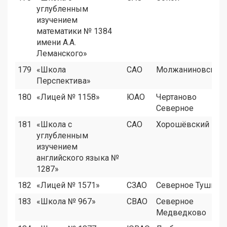
углубленным
изучением
математики № 1384
имени А.А.
Леманского»
179
«Школа
САО
Молжаниновский
Перспектива»
180
«Лицей № 1158»
ЮАО
Чертаново
Северное
181
«Школа с
САО
Хорошёвский
углубленным
изучением
английского языка №
1287»
182
«Лицей № 1571»
СЗАО
Северное Тушино
183
«Школа № 967»
СВАО
Северное
Медведково