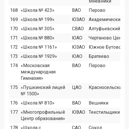
Мнёвники
168
«Школа № 423»
ВАО
Перово
169
«Школа № 199»
ЮЗАО
Академический
170
«Школа № 305»
СВАО
Алтуфьевский
171
«Школа № 880»
ЮАО
Чертаново Центр
172
«Школа № 1161»
ЮЗАО
Южное Бутово
173
«Школа № 1929»
ЮАО
Братеево
174
«Московская
ВАО
Перово
международная
Гимназия»
175
«Пушкинский лицей
ЦАО
Красносельский
№ 1500»
176
«Школа № 810»
ВАО
Вешняки
177
«Многопрофильный
ЮВАО
Текстильщики
Центр образования»
178
«Школа с
САО
Сокол