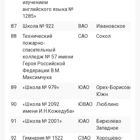
изучением
английского языка №
1285»
87
Школа № 922
ВАО
Ивановское
88
Технический
САО
Сокол
пожарно-
спасательный
колледж № 57 имени
Героя Российской
Федерации В.М.
Максимчука
89
«Школа № 979»
ЮАО
Орех-Борисово
Южн
90
«Школа № 2092
ЮВАО
Люблино
имени И.Н.Кожедуба»
91
«Школа № 2001»
ЮАО
Бирюлёво
Западное
92
Гимназия № 1522
СЗАО
Хорошёво-