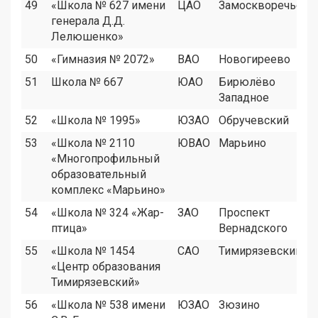
49
«Школа № 627 имени
ЦАО
Замоскворечье
генерала Д.Д.
Лелюшенко»
50
«Гимназия № 2072»
ВАО
Новогиреево
51
Школа № 667
ЮАО
Бирюлёво
Западное
52
«Школа № 1995»
ЮЗАО
Обручевский
53
«Школа № 2110
ЮВАО
Марьино
«Многопрофильный
образовательный
комплекс «Марьино»
54
«Школа № 324 «Жар-
ЗАО
Проспект
птица»
Вернадского
55
«Школа № 1454
САО
Тимирязевский
«Центр образования
Тимирязевский»
56
«Школа № 538 имени
ЮЗАО
Зюзино