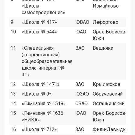
«Школа
Измайлово
самоопределения»
9
«Школа № 417»
ЮВАО
Лефортово
10
«Школа № 544»
ЮАО
Орех-Борисово
Южн
11
«Специальная
ВАО
Вешняки
(коррекционная)
общеобразовательная
школа-интернат №
31»
12
«Школа № 1471»
ЗАО
Крылатское
13
«Школа № 9»
ЮЗАО
Обручевский
14
«Гимназия № 1518»
СВАО
Останкинский
15
«Гимназия № 1636
ЮАО
Орех-Борисово
«НИКА»
Южн
16
«Школа № 712»
ЗАО
Фили-Давыдково