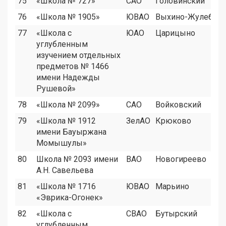
75
«Школа № 727»
САО
Головинский
76
«Школа № 1905»
ЮВАО
Выхино-Жулебин
77
«Школа с
ЮАО
Царицыно
углубленным
изучением отдельных
предметов № 1466
имени Надежды
Рушевой»
78
«Школа № 2099»
САО
Войковский
79
«Школа № 1912
ЗелАО
Крюково
имени Бауыржана
Момышулы»
80
Школа № 2093 имени
ВАО
Новогиреево
А.Н. Савельева
81
«Школа № 1716
ЮВАО
Марьино
«Эврика-Огонек»
82
«Школа с
СВАО
Бутырский
углубленным