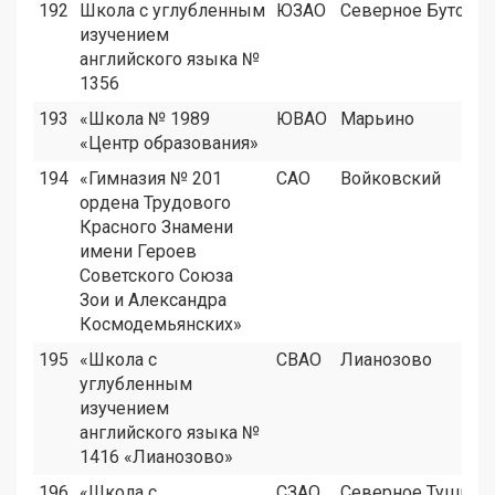
192
Школа с углубленным
ЮЗАО
Северное Бутово
изучением
английского языка №
1356
193
«Школа № 1989
ЮВАО
Марьино
«Центр образования»
194
«Гимназия № 201
САО
Войковский
ордена Трудового
Красного Знамени
имени Героев
Советского Союза
Зои и Александра
Космодемьянских»
195
«Школа с
СВАО
Лианозово
углубленным
изучением
английского языка №
1416 «Лианозово»
196
«Школа с
СЗАО
Северное Тушино