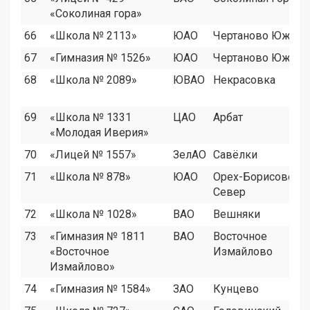
«Соколиная гора»
66
«Школа № 2113»
ЮАО
Чертаново Южное
67
«Гимназия № 1526»
ЮАО
Чертаново Южное
68
«Школа № 2089»
ЮВАО
Некрасовка
69
«Школа № 1331
ЦАО
Арбат
«Молодая Иверия»
70
«Лицей № 1557»
ЗелАО
Савёлки
71
«Школа № 878»
ЮАО
Орех-Борисово
Север
72
«Школа № 1028»
ВАО
Вешняки
73
«Гимназия № 1811
ВАО
Восточное
«Восточное
Измайлово
Измайлово»
74
«Гимназия № 1584»
ЗАО
Кунцево