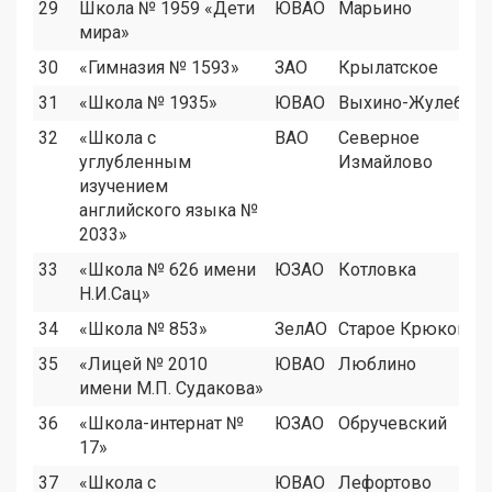
29
Школа № 1959 «Дети
ЮВАО
Марьино
мира»
30
«Гимназия № 1593»
ЗАО
Крылатское
31
«Школа № 1935»
ЮВАО
Выхино-Жулебин
32
«Школа с
ВАО
Северное
углубленным
Измайлово
изучением
английского языка №
2033»
33
«Школа № 626 имени
ЮЗАО
Котловка
Н.И.Сац»
34
«Школа № 853»
ЗелАО
Старое Крюково
35
«Лицей № 2010
ЮВАО
Люблино
имени М.П. Судакова»
36
«Школа-интернат №
ЮЗАО
Обручевский
17»
37
«Школа с
ЮВАО
Лефортово