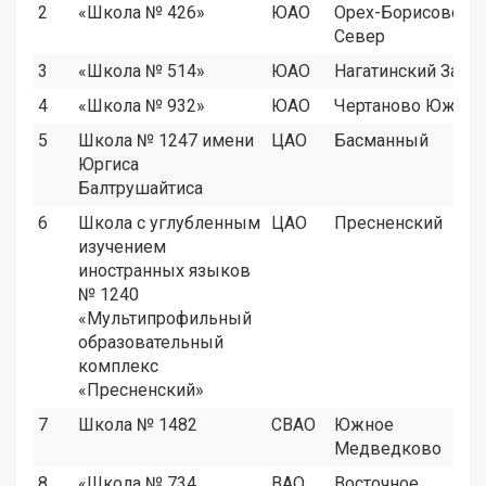
2
«Школа № 426»
ЮАО
Орех-Борисово
Север
3
«Школа № 514»
ЮАО
Нагатинский Затон
4
«Школа № 932»
ЮАО
Чертаново Южное
5
Школа № 1247 имени
ЦАО
Басманный
Юргиса
Балтрушайтиса
6
Школа с углубленным
ЦАО
Пресненский
изучением
иностранных языков
№ 1240
«Мультипрофильный
образовательный
комплекс
«Пресненский»
7
Школа № 1482
СВАО
Южное
Медведково
8
«Школа № 734
ВАО
Восточное