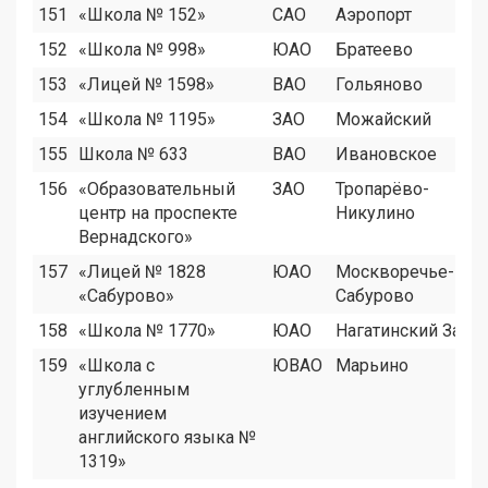
151
«Школа № 152»
САО
Аэропорт
152
«Школа № 998»
ЮАО
Братеево
153
«Лицей № 1598»
ВАО
Гольяново
154
«Школа № 1195»
ЗАО
Можайский
155
Школа № 633
ВАО
Ивановское
156
«Образовательный
ЗАО
Тропарёво-
центр на проспекте
Никулино
Вернадского»
157
«Лицей № 1828
ЮАО
Москворечье-
«Сабурово»
Сабурово
158
«Школа № 1770»
ЮАО
Нагатинский Затон
159
«Школа с
ЮВАО
Марьино
углубленным
изучением
английского языка №
1319»