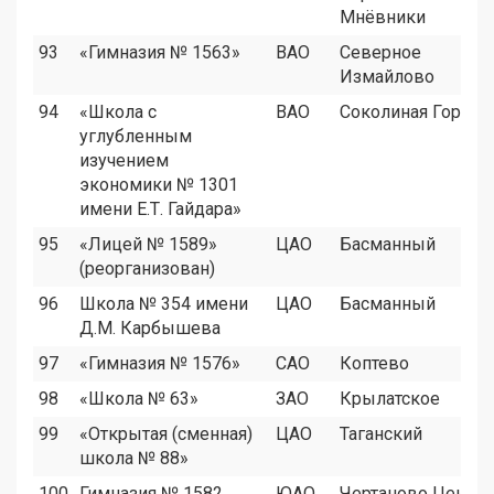
Мнёвники
93
«Гимназия № 1563»
ВАО
Северное
Измайлово
94
«Школа с
ВАО
Соколиная Гора
углубленным
изучением
экономики № 1301
имени Е.Т. Гайдара»
95
«Лицей № 1589»
ЦАО
Басманный
(реорганизован)
96
Школа № 354 имени
ЦАО
Басманный
Д.М. Карбышева
97
«Гимназия № 1576»
САО
Коптево
98
«Школа № 63»
ЗАО
Крылатское
99
«Открытая (сменная)
ЦАО
Таганский
школа № 88»
100
Гимназия № 1582
ЮАО
Чертаново Центр