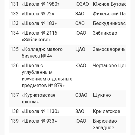
131
«Школа № 1980»
ЮЗАО
Южное Бутово
132
«Школа № 72»
ЗАО
Филёвский Парк
133
«Школа № 183»
САО
Бескудниковский
134
«Школа № 2116
ЮАО
Зябликово
«Зябликово»
135
«Колледж малого
ЦАО
Замоскворечье
бизнеса № 4»
136
«Школа с
ЮАО
Чертаново Центр
углубленным
изучением отдельных
предметов № 879»
137
«Курчатовская
СЗАО
Щукино
школа»
138
«Школа № 1130»
ЗАО
Крылатское
139
«Школа № 933»
ЮАО
Бирюлёво
Западное