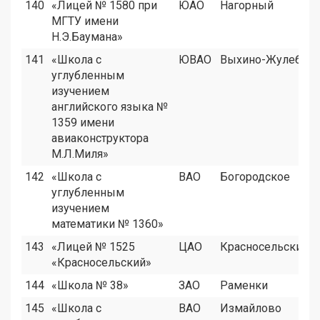
140
«Лицей № 1580 при
ЮАО
Нагорный
МГТУ имени
Н.Э.Баумана»
141
«Школа с
ЮВАО
Выхино-Жулебин
углубленным
изучением
английского языка №
1359 имени
авиаконструктора
М.Л.Миля»
142
«Школа с
ВАО
Богородское
углубленным
изучением
математики № 1360»
143
«Лицей № 1525
ЦАО
Красносельский
«Красносельский»
144
«Школа № 38»
ЗАО
Раменки
145
«Школа с
ВАО
Измайлово