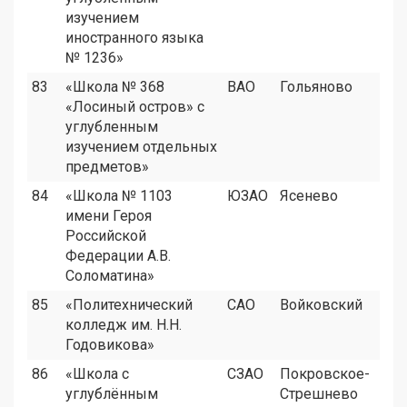
изучением
иностранного языка
№ 1236»
83
«Школа № 368
ВАО
Гольяново
«Лосиный остров» с
углубленным
изучением отдельных
предметов»
84
«Школа № 1103
ЮЗАО
Ясенево
имени Героя
Российской
Федерации А.В.
Соломатина»
85
«Политехнический
САО
Войковский
колледж им. Н.Н.
Годовикова»
86
«Школа с
СЗАО
Покровское-
углублённым
Стрешнево