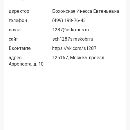
директор
Бохонская Инесса Евгеньевна
телефон
(499) 198-76-43
почта
1287@edu.mos.ru
сайт
sch1287s.mskobr.ru
Вконтакте
https://vk.com/s1287
адрес
125167, Москва, проезд
Аэропорта, д. 10