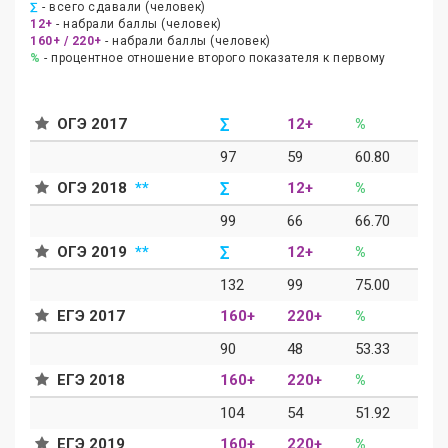
∑
- всего сдавали (человек)
12+
- набрали баллы (человек)
160+ / 220+
- набрали баллы (человек)
%
- процентное отношение второго показателя к первому
ОГЭ 2017
∑
12+
%
97
59
60.80
ОГЭ 2018
**
∑
12+
%
99
66
66.70
ОГЭ 2019
**
∑
12+
%
132
99
75.00
ЕГЭ 2017
160+
220+
%
90
48
53.33
ЕГЭ 2018
160+
220+
%
104
54
51.92
ЕГЭ 2019
160+
220+
%