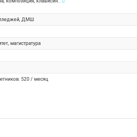
на, композиция, клависин...
олледжей, ДМШ
тет, магистратура
тников: 520 / месяц