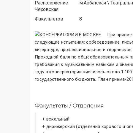
Расположение
м.
Арбатская
\
Театральн
Чеховская
Факультетов
8
При приеме
следующие испытания: собеседование, письм
литературе, профессиональное и творческое 
Проходной балл по общеобразовательным пр
требования к музыкальным навыкам и знания
году в консерватории числилось около 1.100
государственного бюджета. План приема-201
Факультеты / Отделения
+ вокальный
+ дирижерский (отделения хорового и о