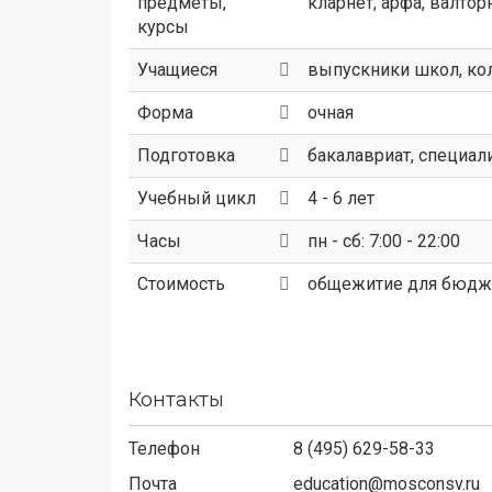
предметы,
кларнет, арфа, валтор
курсы
Учащиеся
выпускники школ, к
Форма
очная
Подготовка
бакалавриат, специали
Учебный цикл
4 - 6 лет
Часы
пн - сб: 7:00 - 22:00
Стоимость
общежитие для бюдже
Контакты
Телефон
8 (495) 629-58-33
Почта
education@mosconsv.ru