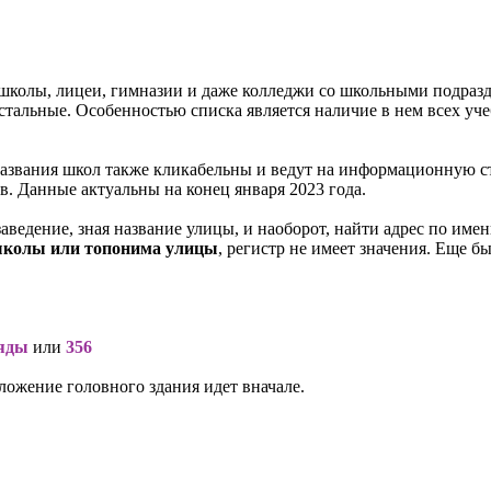
 школы, лицеи, гимназии и даже колледжи со школьными подразд
тальные. Особенностью списка является наличие в нем всех уче
 названия школ также кликабельны и ведут на информационную с
в. Данные актуальны на конец января 2023 года.
ведение, зная название улицы, и наоборот, найти адрес по им
 школы или топонима улицы
, регистр не имеет значения. Еще б
яды
или
356
ожение головного здания идет вначале.