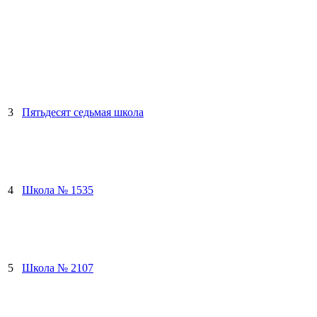
3
Пятьдесят седьмая школа
4
Школа № 1535
5
Школа № 2107