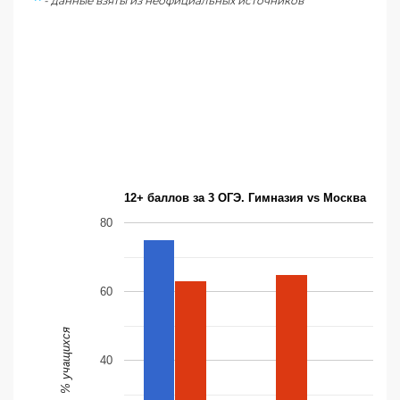
**
- данные взяты из неофициальных источников
12+ баллов за 3 ОГЭ. Гимназия vs Москва
80
60
% учащихся
40