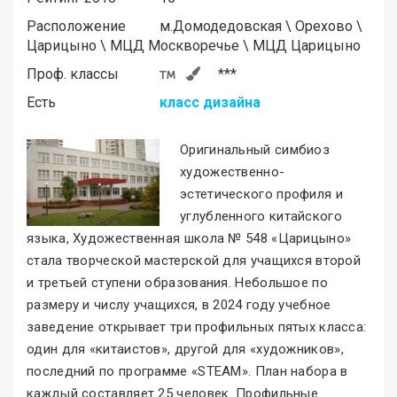
Расположение
м.
Домодедовская
\
Орехово
\
Царицыно
\
МЦД Москворечье
\
МЦД Царицыно
Проф. классы
***
Есть
класс дизайна
Оригинальный симбиоз
художественно-
эстетического профиля и
углубленного китайского
языка, Художественная школа № 548 «Царицыно
»
стала творческой мастерской для учащихся второй
и третьей ступени образования. Небольшое по
размеру и числу учащихся, в 2024 году учебное
заведение открывает три профильных пятых класса:
один для «китаистов
»
, другой для «художников
»
,
последний по программе «STEAM
»
. План набора в
каждый составляет 25 человек. Профильные