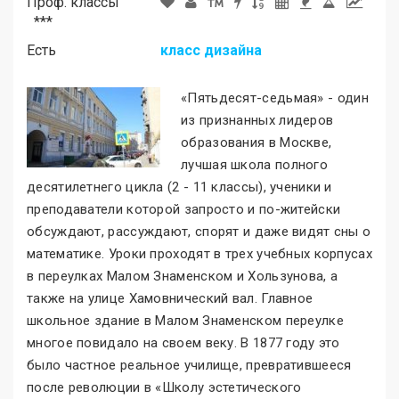
Проф. классы
***
Есть
класс дизайна
«Пятьдесят-седьмая
»
- один
из признанных лидеров
образования в Москве,
лучшая школа полного
десятилетнего цикла (2 - 11 классы), ученики и
преподаватели которой запросто и по-житейски
обсуждают, рассуждают, спорят и даже видят сны о
математике. Уроки проходят в трех учебных корпусах
в переулках Малом Знаменском и Хользунова, а
также на улице Хамовнический вал. Главное
школьное здание в Малом Знаменском переулке
многое повидало на своем веку. В 1877 году это
было частное реальное училище, превратившееся
после революции в «Школу эстетического