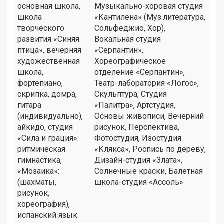
основная школа,
Музыкально-хоровая студия
школа
«Кантилена» (Муз.литература,
творческого
Сольфеджио, Хор),
развития «Синяя
Вокальная студия
птица», вечерняя
«Серпантин»,
художественная
Хореографическое
школа,
отделение «Серпантин»,
фортепиано,
Театр-лаборатория «Логос»,
скрипка, домра,
Скульптура, Студия
гитара
«Палитра», Артстудия,
(индивидуально),
Основы живописи, Вечерний
айкидо, студия
рисунок, Перспектива,
«Сила и грация»:
Фотостудия, Изостудия
ритмическая
«Клякса», Роспись по дереву,
гимнастика,
Дизайн-студия «Злата»,
«Мозаика»:
Солнечные краски, Балетная
(шахматы,
школа-студия «Ассоль»
рисунок,
хореография),
испанский язык.