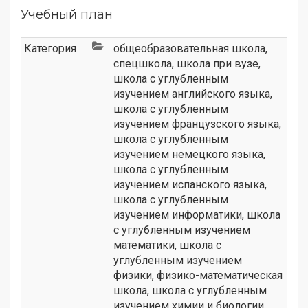
Учебный план
Категория
общеобразовательная школа
,
спецшкола
,
школа при вузе
,
школа с углубленным
изучением английского языка
,
школа с углубленным
изучением французского языка
,
школа с углубленным
изучением немецкого языка
,
школа с углубленным
изучением испанского языка
,
школа с углубленным
изучением информатики
,
школа
с углубленным изучением
математики
,
школа с
углубленным изучением
физики
,
физико-математическая
школа
,
школа с углубленным
изучением химии и биологии
,