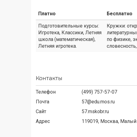
Платно
Бесплатно
Подготовительные курсы:
Кружки: откр
Игротека, Классики, Летняя
литературный
школа (математическая),
по физике, э
Летняя игротека.
словесность,
Контакты
Телефон
(499) 757-57-07
Почта
57@edu.mos.ru
Сайт
57.mskobr.ru
Адрес
119019,
Москва, Малый 