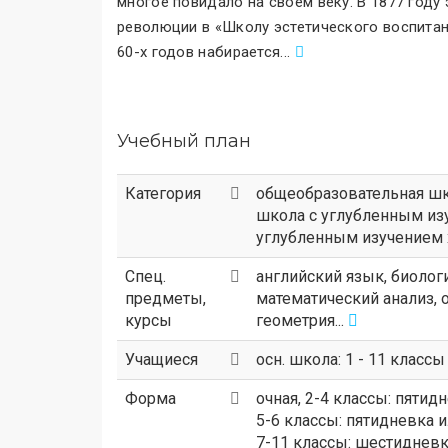
многое повидало на своем веку. В 1877 году
революции в «Школу эстетического воспита
60-х годов набирается
.
..
Учебный план
Категория
общеобразовательная ш
школа с углубленным из
углубленным изучением 
Спец.
английский язык, биологи
предметы,
математический анализ, 
курсы
геометрия...
Учащиеся
осн. школа: 1 - 11 классы 
Форма
очная, 2-4 классы: пятид
5-6 классы: пятидневка 
7-11 классы: шестиднев