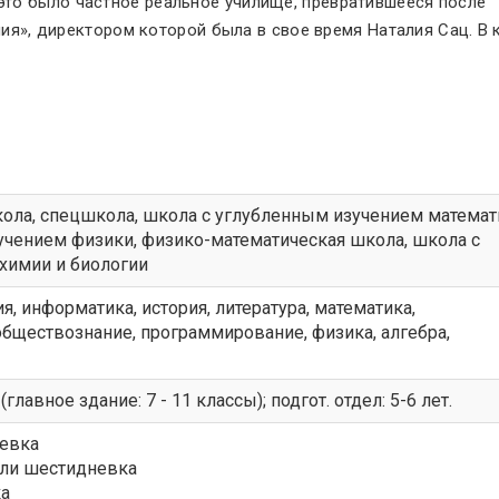
 это было частное реальное училище, превратившееся после
ния
»
, директором которой была в свое время Наталия Сац. В 
кола
,
спецшкола
,
школа с углубленным изучением математ
учением физики
,
физико-математическая школа
,
школа с
химии и биологии
я, информатика, история, литература, математика,
обществознание, программирование, физика, алгебра,
(главное здание: 7 - 11 классы); подгот. отдел: 5-6 лет.
невка
или шестидневка
ка