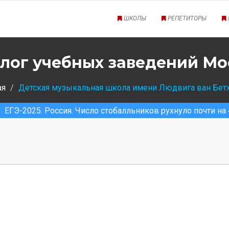
ШКОЛЫ
РЕПЕТИТОРЫ
лог учебных заведений М
ая
Детская музыкальная школа имени Людвига ван Бет
. Россия. Число стобалльников рухнуло почти на 40%