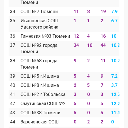
Тюмени
34
СОШ №7 Тюмени
11
8
19
7.9
5
35
Ивановская СОШ
1
1
2
6.7
6
Уватского района
36
Гимназия №83 Тюмени
12
4
16
10
3
37
СОШ №92 города
34
10
44
10.2
3
Тюмени
38
СОШ №68 города
9
2
11
10.7
2
Тюмени
39
СОШ №5 г.Ишима
5
4
9
7.2
5
40
СОШ №8 г.Ишима
2
5
7
3.7
9
41
СОШ №2 г.Тобольска
3
0
3
12.5
0
42
Омутинская СОШ №2
5
0
5
12.2
0
43
СОШ №38 Тюмени
5
0
5
11.4
0
44
Зареченская СОШ
0
2
2
0
1