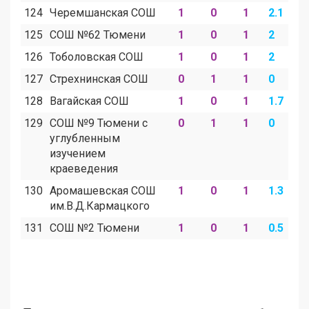
124
Черемшанская СОШ
1
0
1
2.1
0
125
СОШ №62 Тюмени
1
0
1
2
0
126
Тоболовская СОШ
1
0
1
2
0
127
Стрехнинская СОШ
0
1
1
0
1
128
Вагайская СОШ
1
0
1
1.7
0
129
СОШ №9 Тюмени с
0
1
1
0
1
углубленным
изучением
краеведения
130
Аромашевская СОШ
1
0
1
1.3
0
им.В.Д.Кармацкого
131
СОШ №2 Тюмени
1
0
1
0.5
0