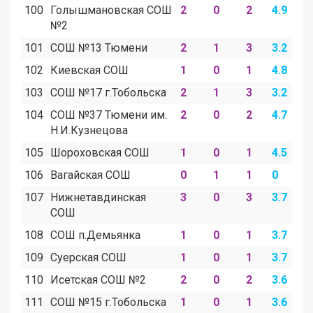
100
Голышмановская СОШ
2
0
2
4.9
0
№2
101
СОШ №13 Тюмени
2
1
3
3.2
1
102
Киевская СОШ
1
0
1
4.8
0
103
СОШ №17 г.Тобольска
2
1
3
3.2
1
104
СОШ №37 Тюмени им.
2
0
2
4.7
0
Н.И.Кузнецова
105
Шороховская СОШ
1
0
1
4.5
0
106
Вагайская СОШ
0
1
1
0
4
107
Нижнетавдинская
3
0
3
3.7
0
СОШ
108
СОШ п.Демьянка
1
0
1
3.7
0
109
Суерская СОШ
1
0
1
3.7
0
110
Исетская СОШ №2
2
0
2
3.6
0
111
СОШ №15 г.Тобольска
1
0
1
3.6
0