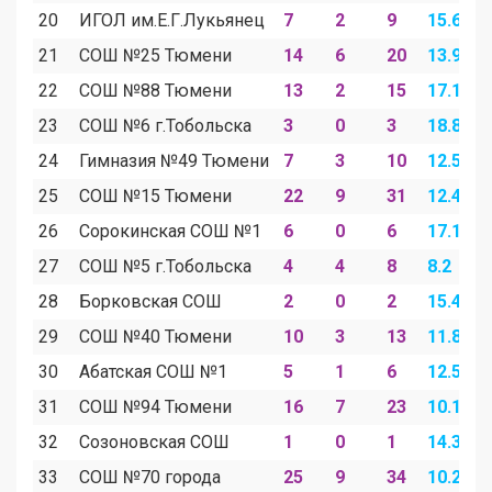
20
ИГОЛ им.Е.Г.Лукьянец
7
2
9
15.6
4
21
СОШ №25 Тюмени
14
6
20
13.9
5
22
СОШ №88 Тюмени
13
2
15
17.1
2
23
СОШ №6 г.Тобольска
3
0
3
18.8
0
24
Гимназия №49 Тюмени
7
3
10
12.5
5
25
СОШ №15 Тюмени
22
9
31
12.4
5
26
Сорокинская СОШ №1
6
0
6
17.1
0
27
СОШ №5 г.Тобольска
4
4
8
8.2
8
28
Борковская СОШ
2
0
2
15.4
0
29
СОШ №40 Тюмени
10
3
13
11.8
3
30
Абатская СОШ №1
5
1
6
12.5
2
31
СОШ №94 Тюмени
16
7
23
10.1
4
32
Созоновская СОШ
1
0
1
14.3
0
33
СОШ №70 города
25
9
34
10.2
3