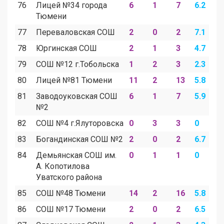
76
Лицей №34 города
6
1
7
6.2
1
Тюмени
77
Переваловская СОШ
2
0
2
7.1
0
78
Юргинская СОШ
2
1
3
4.7
2
79
СОШ №12 г.Тобольска
1
2
3
2.3
4
80
Лицей №81 Тюмени
11
2
13
5.8
1
81
Заводоуковская СОШ
6
1
7
5.9
1
№2
82
СОШ №4 г.Ялуторовска
0
3
3
0
6
83
Богандинская СОШ №2
2
0
2
6.7
0
84
Демьянская СОШ им.
0
1
1
0
6
А. Копотилова
Уватского района
85
СОШ №48 Тюмени
14
2
16
5.8
0
86
СОШ №17 Тюмени
2
0
2
6.5
0