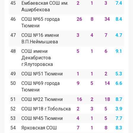
45
Ембаевская СОШ им.
2
1
3
7.4
3
Аширбекова
46
СОШ №65 города
26
8
34
8.4
2
Тюмени
47
СОШ №16 имени
3
4
7
4.7
6
В.П.Неймышева
48
СОШ имени
5
1
6
9.1
1
Декабристов
г.Ялуторовска
49
СОШ №51 Тюмени
1
1
2
5.3
5
50
СОШ №69 города
9
5
14
6.6
3
Тюмени
51
СОШ №22 Тюмени
16
2
18
8.7
1
52
СОШ №18 г.Тобольска
2
3
5
3.9
5
53
СОШ №45 Тюмени
4
1
5
7.7
1
54
Ярковская СОШ
7
1
8
8.3
1