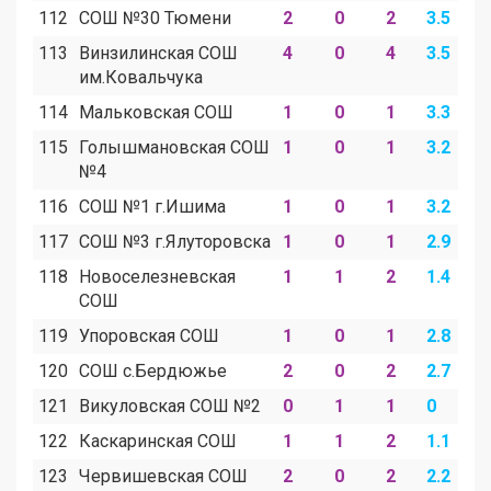
112
СОШ №30 Тюмени
2
0
2
3.5
0
113
Винзилинская СОШ
4
0
4
3.5
0
им.Ковальчука
114
Мальковская СОШ
1
0
1
3.3
0
115
Голышмановская СОШ
1
0
1
3.2
0
№4
116
СОШ №1 г.Ишима
1
0
1
3.2
0
117
СОШ №3 г.Ялуторовска
1
0
1
2.9
0
118
Новоселезневская
1
1
2
1.4
1
СОШ
119
Упоровская СОШ
1
0
1
2.8
0
120
СОШ с.Бердюжье
2
0
2
2.7
0
121
Викуловская СОШ №2
0
1
1
0
2
122
Каскаринская СОШ
1
1
2
1.1
1
123
Червишевская СОШ
2
0
2
2.2
0