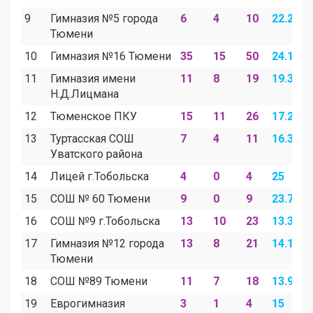
9
Гимназия №5 города
6
4
10
22.2
1
Тюмени
10
Гимназия №16 Тюмени
35
15
50
24.1
1
11
Гимназия имени
11
8
19
19.3
1
Н.Д.Лицмана
12
Тюменское ПКУ
15
11
26
17.2
1
13
Туртасская СОШ
7
4
11
16.3
9
Уватского района
14
Лицей г.Тобольска
4
0
4
25
0
15
СОШ № 60 Тюмени
9
0
9
23.7
0
16
СОШ №9 г.Тобольска
13
10
23
13.3
1
17
Гимназия №12 города
13
8
21
14.1
8
Тюмени
18
СОШ №89 Тюмени
11
7
18
13.9
8
19
Еврогимназия
3
1
4
15
5