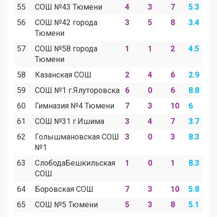
55
СОШ №43 Тюмени
4
3
7
5.3
3
56
СОШ №42 города
3
5
8
3.4
5
Тюмени
57
СОШ №58 города
1
1
2
4.5
4
Тюмени
58
Казанская СОШ
2
4
6
2.9
5
59
СОШ №1 г.Ялуторовска
6
0
6
8.8
0
60
Гимназия №4 Тюмени
7
3
10
6
2
61
СОШ №31 г.Ишима
3
4
7
3.7
4
62
Голышмановская СОШ
3
0
3
8.3
0
№1
63
СлободаБешкильская
1
0
1
8.3
0
СОШ
64
Боровская СОШ
7
3
10
5.8
2
65
СОШ №5 Тюмени
5
3
8
5.1
3