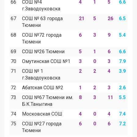
66
СОШ №4
4
1
5
6.6
1
г.Заводоуковска
67
СОШ № 63 города
21
5
26
6.5
1
Тюмени
68
СОШ №72 города
6
3
9
5.4
2
Тюмени
69
СОШ №26 Тюмени
5
1
6
6.6
1
70
Омутинская СОШ №1
3
0
3
7.9
0
71
СОШ № 1
2
2
4
3.9
3
г.Заводоуковска
72
Абатская СОШ №2
1
2
3
2.6
5
73
СОШ №67 Тюмени им.
8
3
11
5.5
2
Б.К.Таныгина
74
Московская СОШ
4
0
4
7.4
0
75
СОШ №27 города
6
0
6
7.2
0
Тюмени