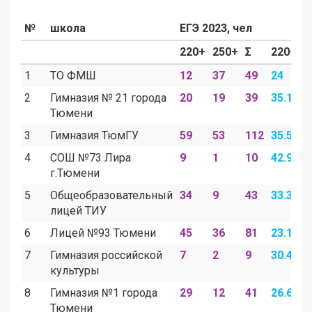
Е
№
школа
ЕГЭ 2023, чел
220+
250+
Σ
220+
2
1
ТО ФМШ
12
37
49
24
7
2
Гимназия № 21 города
20
19
39
35.1
3
Тюмени
3
Гимназия ТюмГУ
59
53
112
35.5
3
4
СОШ №73 Лира
9
1
10
42.9
4
г.Тюмени
5
Общеобразовательный
34
9
43
33.3
8
лицей ТИУ
6
Лицей №93 Тюмени
45
36
81
23.1
1
7
Гимназия российской
7
2
9
30.4
8
культуры
8
Гимназия №1 города
29
12
41
26.6
1
Тюмени