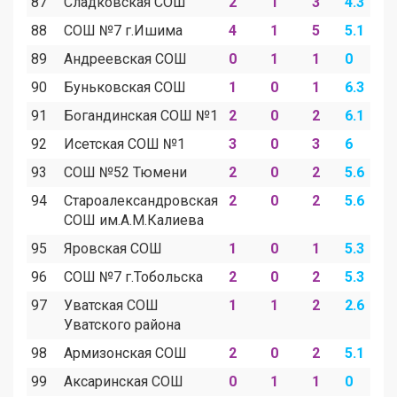
87
Сладковская СОШ
2
1
3
4.3
2
88
СОШ №7 г.Ишима
4
1
5
5.1
1
89
Андреевская СОШ
0
1
1
0
6
90
Буньковская СОШ
1
0
1
6.3
0
91
Богандинская СОШ №1
2
0
2
6.1
0
92
Исетская СОШ №1
3
0
3
6
0
93
СОШ №52 Тюмени
2
0
2
5.6
0
94
Староалександровская
2
0
2
5.6
0
СОШ им.А.М.Калиева
95
Яровская СОШ
1
0
1
5.3
0
96
СОШ №7 г.Тобольска
2
0
2
5.3
0
97
Уватская СОШ
1
1
2
2.6
2
Уватского района
98
Армизонская СОШ
2
0
2
5.1
0
99
Аксаринская СОШ
0
1
1
0
5