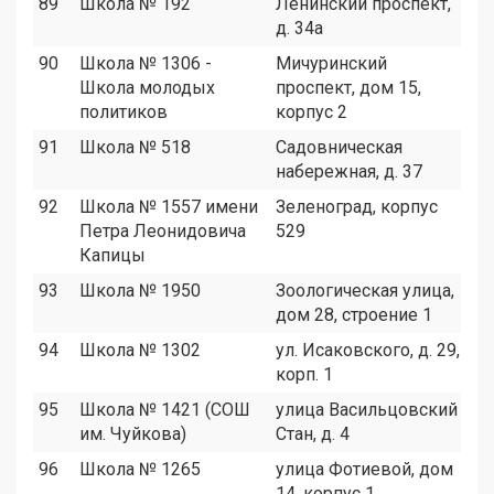
89
Школа № 192
Ленинский проспект,
1
д. 34а
90
Школа № 1306 -
Мичуринский
4
Школа молодых
проспект, дом 15,
политиков
корпус 2
91
Школа № 518
Садовническая
4
набережная, д. 37
92
Школа № 1557 имени
Зеленоград, корпус
1
Петра Леонидовича
529
Капицы
93
Школа № 1950
Зоологическая улица,
1
дом 28, строение 1
94
Школа № 1302
ул. Исаковского, д. 29,
4
корп. 1
95
Школа № 1421 (СОШ
улица Васильцовский
1
им. Чуйкова)
Стан, д. 4
96
Школа № 1265
улица Фотиевой, дом
5
14, корпус 1