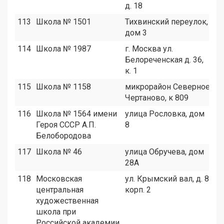
д. 18
113
Школа № 1501
Тихвинский переулок,
3
дом 3
114
Школа № 1987
г. Москва ул.
1
Белореченская д. 36,
к. 1
115
Школа № 1158
микрорайон Северное
2
Чертаново, к 809
116
Школа № 1564 имени
улица Рословка, дом
2
Героя СССР А.П.
8
Белобородова
117
Школа № 46
улица Обручева, дом
8
28А
118
Московская
ул. Крымский вал, д. 8,
4
центральная
корп. 2
художественная
школа при
Российской академии