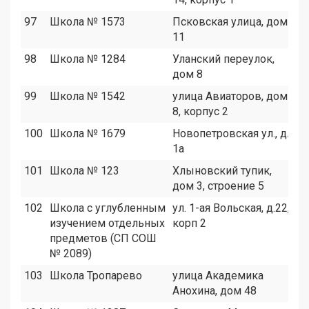
97
Школа № 1573
Псковская улица, дом
1
11
98
Школа № 1284
Уланский переулок,
8
дом 8
99
Школа № 1542
улица Авиаторов, дом
2
8, корпус 2
100
Школа № 1679
Новопетровская ул., д.
5
1а
101
Школа № 123
Хлыновский тупик,
2
дом 3, строение 5
102
Школа с углубленным
ул. 1-ая Вольская, д.22,
4
изучением отдельных
корп 2
предметов (СП СОШ
№ 2089)
103
Школа Тропарево
улица Академика
6
Анохина, дом 48