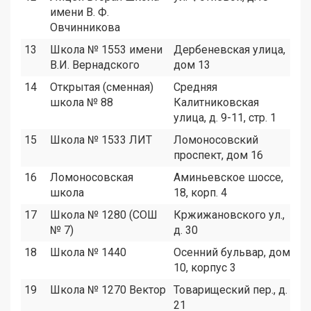
имени В. Ф.
Овчинникова
13
Школа № 1553 имени
Дербеневская улица,
9
В.И. Вернадского
дом 13
14
Открытая (сменная)
Средняя
4
школа № 88
Калитниковская
улица, д. 9-11, стр. 1
15
Школа № 1533 ЛИТ
Ломоносовский
1
проспект, дом 16
16
Ломоносовская
Аминьевское шоссе,
5
школа
18, корп. 4
17
Школа № 1280 (СОШ
Кржижановского ул.,
4
№ 7)
д. 30
18
Школа № 1440
Осенний бульвар, дом
7
10, корпус 3
19
Школа № 1270 Вектор
Товарищеский пер., д.
4
21