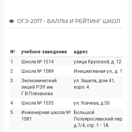
ОГЭ-2017 - БАЛЛЫ И РЕЙТИНГ ШКОЛ
№
учебное заведение
адрес
∑
1
Школа № 1514
улица Крупской, д. 12
1
2
Школа № 1589
Инициативная ул., д. 1
2
3
Экономический
ул. Зацепа, дом 41,
4
лицей РЭУ им.
корп. 4
Г.В.Плеханова
4
Школа № 1535
ул. Усачева, д.50
2
5
Инженерная школа №
Большой
1
1581
Полуярославский пер.,
д.7/4, стр. 1 - 1А