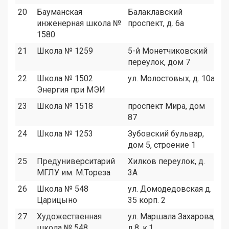
20
Бауманская
Балаклавский
3
инженерная школа №
проспект, д. 6а
1580
21
Школа № 1259
5-й Монетчиковский
7
переулок, дом 7
22
Школа № 1502
ул. Молостовых, д. 10а
3
Энергия при МЭИ
23
Школа № 1518
проспект Мира, дом
9
87
24
Школа № 1253
Зубовский бульвар,
1
дом 5, строение 1
25
Предуниверситарий
Хилков переулок, д.
1
МГЛУ им. М.Тореза
3А
26
Школа № 548
ул. Домодедовская д.
2
Царицыно
35 корп. 2
27
Художественная
ул. Маршала Захарова,
2
школа № 548
д.8, к.1