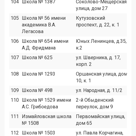
104
Школа № 1387
Соколово-Мещерская
1
улица, дом 27
105
Школа № 56 имени
Кутузовский
8
академика В.А.
проспект, д. 22, к. 1
Легасова
106
Школа № 654 имени
Юных Ленинцев, д.35,
2
А.Д. Фридмана
к.2
107
Школа № 625
ул. Шверника, д. 17,
9
корп. 2
108
Школа № 1293
Оршанская улица, дом
1
10, к. 1
109
Школа № 498
ул. Народная, д. 11/2
2
110
Школа № 1529 имени
2-й Обыденский
1
А.С. Грибоедова
переулок, дом 9
111
Измайловская школа
Первомайская улица,
1
№ 1508
дом 65
112
Школа № 1503
ул. Павла Корчагина,
1