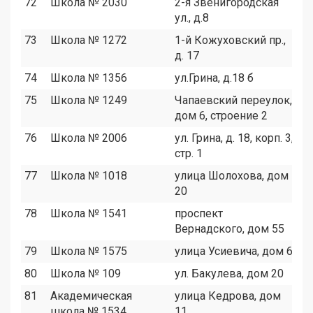
72
Школа № 2030
2-я Звенигородская
1
ул., д.8
73
Школа № 1272
1-й Кожуховский пр.,
9
д. 17
74
Школа № 1356
ул.Грина, д.18 б
4
75
Школа № 1249
Чапаевский переулок,
5
дом 6, строение 2
76
Школа № 2006
ул. Грина, д. 18, корп. 3,
1
стр. 1
77
Школа № 1018
улица Шолохова, дом
8
20
78
Школа № 1541
проспект
7
Вернадского, дом 55
79
Школа № 1575
улица Усиевича, дом 6
8
80
Школа № 109
ул. Бакулева, дом 20
1
81
Академическая
улица Кедрова, дом
2
школа № 1534
11