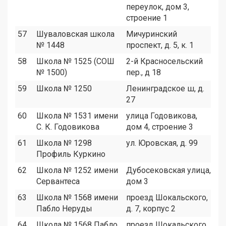
переулок, дом 3,
строение 1
57
Шуваловская школа
Мичуринский
9
№ 1448
проспект, д. 5, к. 1
58
Школа № 1525 (СОШ
2-й Красносельский
1
№ 1500)
пер., д 18
59
Школа № 1250
Ленинградское ш, д.
6
27
60
Школа № 1531 имени
улица Годовикова,
1
С. К. Годовикова
дом 4, строение 3
61
Школа № 1298
ул. Юровская, д. 99
8
Профиль Куркино
62
Школа № 1252 имени
Дубосековская улица,
4
Сервантеса
дом 3
63
Школа № 1568 имени
проезд Шокальского,
2
Пабло Неруды
д. 7, корпус 2
64
Школа № 1568 Пабло
проезд Шокальского
2