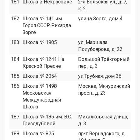
181
Школа в Некрасовке
2-я Вольская ул., д. 7,
5
к. 2
182
Школа № 141 им.
улица Зорге, дом 4
9
Героя СССР Рихарда
Зорге
183
Школа № 1905
ул. Маршала
8
Полубоярова, д. 22
184
Школа № 1241 На
Большой Трёхгорный
7
Красной Пресне
пер., д. 3
185
Школа № 2054
ул.Трубная, дом 36
3
186
Школа № 1498
Mосква, Мичуринский
1
Московская
просп., д. 23
Международная
Школа
187
Школа № 185 им. В.С.
Михалковская улица,
7
Гризодубовой
д. 3
188
Школа № 875
пр-т Вернадского, д.
9