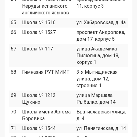
Неруды испанского,
11, корпус 3
английского языков
65
Школа № 1516
ул. Хабаровская, д. 4а
7
66
Школа № 1527
проспект Андропова,
7
дом 17, корпус 5
67
Школа № 117
улица Академика
1
Пилюгина, дом 18,
корпус 1
68
Гимназия РУТ МИИТ
3-я Мытищинская
5
улица, дом 12,
строение 1
69
Школа № 1212
улица Маршала
6
Щукино
Рыбалко, дом 14
70
Школа имени Артема
Братиславская улица,
1
Боровика
д. 4
71
Школа № 1544
ул. Пенягинская, д. 14
9