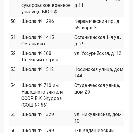
суворовское военное
д.11
училище МО РФ
50
Школа № 1296
Керамический пр., д.
1
55, корп. 3
51
Школа № 1415
Останкинская 1-я ул.,
5
Останкино
д. 29
52
Школа № 368
ул. Уссурийская, д. 12
5
Лосиный остров
53
Школа № 1512
Косинская улица, дом
5
24А
54
Школа № 710 им.
Студенческая улица,
9
Народного учителя
дом 29
СССР В.К. Жудова
(СОШ № 56)
55
Школа № 1329
ул. Никулинская, дом
1
10
56
Школа № 1799
1-й Кадашёвский
2