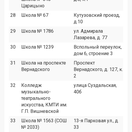
Царицыно
28
Школа № 67
Кутузовский проезд,
1
д.10
29
Школа № 1786
ул. Адмирала
3
Лазарева, д. 77
30
Школа № 1239
Вспольный переулок,
9
дом 6, строение 3
31
Школа на проспекте
Проспект
1
Вернадского
Вернадского, д. 127, к.
2
32
Колледж
улица Суздальская,
3
музыкально-
40б
театрального
искусства, КМТИ им.
Г.П. Вишневской
33
Школа № 1563 (СОШ
13-я Парковая ул., д.
9
№ 2033)
33