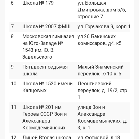
6
Школа № 179
ул. Большая
1
Дмитровка, дом 5/6,
строение 7
7
Школа № 2007 ФМШ
ул. Горчакова 9, корп 1
1
8
Московская гимназия
ул 26 Бакинских
9
на Юго-Западе №
комиссаров, д4. к5
1543 им. Ю. В.
Завельского
9
Пятьдесят седьмая
Малый Знаменский
1
школа
переулок, 7/10 к. 5
10
Школа № 1520 имени
Леонтьевский
1
Капцовых
переулок, д. 19/2, стр.
1
11
Школа № 201 им.
улица Зои и
5
Героев СССР Зои и
Александра
Александра
Космодемьянских, д.
Космодемьянских
3, к. 1
12
Лицей Вторая школа
ул. Фотиевой, д.18
1