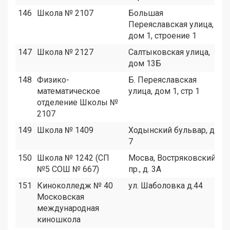
146
Школа № 2107
Большая
1
Переяславская улица,
дом 1, строение 1
147
Школа № 2127
Салтыковская улица,
2
дом 13Б
148
Физико-
Б. Переяславская
1
математическое
улица, дом 1, стр 1
отделение Школы №
2107
149
Школа № 1409
Ходынский бульвар, д.
1
7
150
Школа № 1242 (СП
Мосва, Востряковский
1
№5 СОШ № 667)
пр., д. 3А
151
Киноколледж № 40
ул. Шаболовка д.44
4
Московская
международная
киношкола