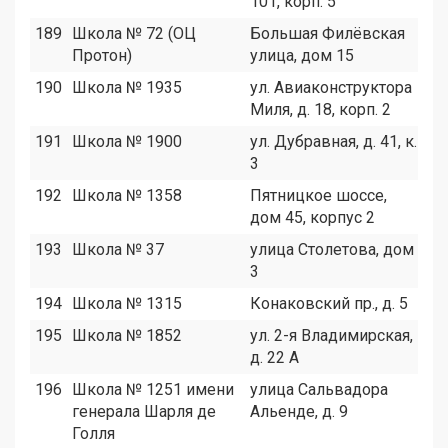
101, корп. 5
189
Школа № 72 (ОЦ
Большая Филёвская
7
Протон)
улица, дом 15
190
Школа № 1935
ул. Авиаконструктора
1
Миля, д. 18, корп. 2
191
Школа № 1900
ул. Дубравная, д. 41, к.
1
3
192
Школа № 1358
Пятницкое шоссе,
2
дом 45, корпус 2
193
Школа № 37
улица Столетова, дом
7
3
194
Школа № 1315
Конаковский пр., д. 5
1
195
Школа № 1852
ул. 2-я Владимирская,
5
д. 22 А
196
Школа № 1251 имени
улица Сальвадора
1
генерала Шарля де
Альенде, д. 9
Голля