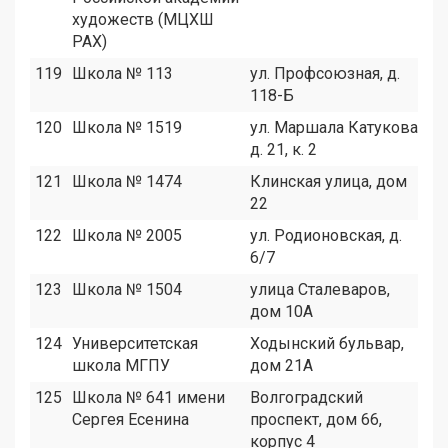
художеств (МЦХШ
РАХ)
119
Школа № 113
ул. Профсоюзная, д.
1
118-Б
120
Школа № 1519
ул. Маршала Катукова,
1
д. 21, к. 2
121
Школа № 1474
Клинская улица, дом
2
22
122
Школа № 2005
ул. Родионовская, д.
1
6/7
123
Школа № 1504
улица Сталеваров,
1
дом 10А
124
Университетская
Ходынский бульвар,
1
школа МГПУ
дом 21А
125
Школа № 641 имени
Волгоградский
1
Сергея Есенина
проспект, дом 66,
корпус 4