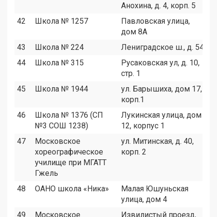
Анохина, д. 4, корп. 5
42
Школа № 1257
Павловская улица,
7
дом 8А
43
Школа № 224
Лениградское ш., д. 54
4
44
Школа № 315
Русаковская ул, д. 10,
6
стр. 1
45
Школа № 1944
ул. Барышиха, дом 17,
1
корп.1
46
Школа № 1376 (СП
Лукинская улица, дом
6
№3 СОШ 1238)
12, корпус 1
47
Московское
ул. Митинская, д. 40,
1
хореографическое
корп. 2
училище при МГАТТ
Гжель
48
ОАНО школа «Ника»
Малая Юшуньская
4
улица, дом 4
49
Московское
Извилистый проезд,
6