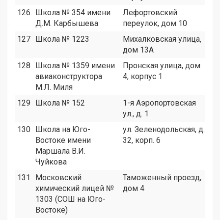
126
Школа № 354 имени
Лефортовский
1
Д.М. Карбышева
переулок, дом 10
127
Школа № 1223
Михалковская улица,
1
дом 13А
128
Школа № 1359 имени
Пронская улица, дом
2
авиаконструктора
4, корпус 1
М.Л. Миля
129
Школа № 152
1-я Аэропортовская
1
ул., д. 1
130
Школа на Юго-
ул. Зеленодольская, д.
2
Востоке имени
32, корп. 6
Маршала В.И.
Чуйкова
131
Московский
Таможенный проезд,
2
химический лицей №
дом 4
1303 (СОШ на Юго-
Востоке)