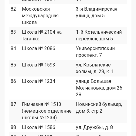
82
Московская
3-я Владимирская
1
международная
улица, дом 5
школа
83
Школа № 2104 на
1-й Котельнический
1
Таганке
переулок, дом 5
84
Школа № 2086
Университетский
1
проспект, 7
85
Школа № 1593
ул. Крылатские
7
холмы, д. 28, к. 1
86
Школа № 1234
улица Большая
1
Молчановка, дом 26-
28
87
Гимназия № 1513
Новинский бульвар,
1
(немецкое отделение
дом 3, стр.2
школы №1234)
88
Школа № 1586
ул. Дружбы, д. 8
6