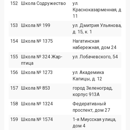
152
Школа Содружество
ул.
8
Красноказарменная, д.
11
153
Школа № 199
ул. Дмитрия Ульянова,
1
д. 15, к. 1
154
Школа № 1375
Нагатинская
1
набережная, дом 24
155
Школа № 324 Жар-
ул. Лобачевского, 54
5
птица
156
Школа № 1273
ул. Академика
1
Капицы, д. 12
157
Школа № 853
город Зеленоград,
1
корпус 913А
158
Школа № 1324
Федеративный
1
проспект, дом 27
159
Школа № 1574
1-я Миусская улица,
2
дом 4