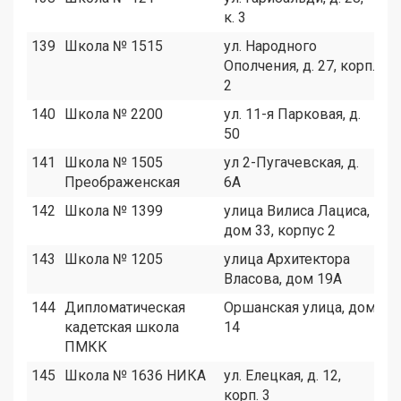
к. 3
139
Школа № 1515
ул. Народного
1
Ополчения, д. 27, корп.
2
140
Школа № 2200
ул. 11-я Парковая, д.
1
50
141
Школа № 1505
ул 2-Пугачевская, д.
2
Преображенская
6А
142
Школа № 1399
улица Вилиса Лациса,
8
дом 33, корпус 2
143
Школа № 1205
улица Архитектора
1
Власова, дом 19А
144
Дипломатическая
Оршанская улица, дом
4
кадетская школа
14
ПМКК
145
Школа № 1636 НИКА
ул. Елецкая, д. 12,
1
корп. 3