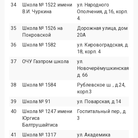
34
Школа № 1522 имени
ул. Народного
7
В.И. Чуркина
Ополчения, д.16, корп.
4.
35
Школа № 1526 на
Дорожная улица, дом
4
Покровской
20А
36
Школа № 1582
ул. Кировоградская, д.
6
18, корп. 4
37
ОЧУ Газпром школа
ул.
5
Новочерёмушкинская,
д. 66
38
Школа № 1584
Рублевское ш. , д.24,
1
корп.3
39
Школа № 91
ул. Поварская, д.14
3
40
Школа № 1247 имени
Госпитальный пер., д.
2
Юргиса
3
Балтрушайтиса
41
Школа № 1317
ул. Академика
6