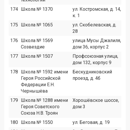
174
Школа № 1370
ул. Костромская, д. 14,
2
к. 1
175
Школа № 1065
ул. Скобелевская, д.
5
28
176
Школа № 1569
улица Мусы Джалиля,
2
Созвездие
дом 36, корпус 2
177
Школа № 1507
Профсоюзная улица,
1
дом 132, корпус 9
178
Школа № 1592 имени
Бескудниковский
1
Героя Российской
проезд, д. 4б
Федерации Е.Н.
Чернышёва
179
Школа № 1288 имени
Хорошёвское шоссе,
2
Героя Советского
дом 3
Союза Н.В. Троян
180
Школа № 1550
ул. Беговая, д. 19
6