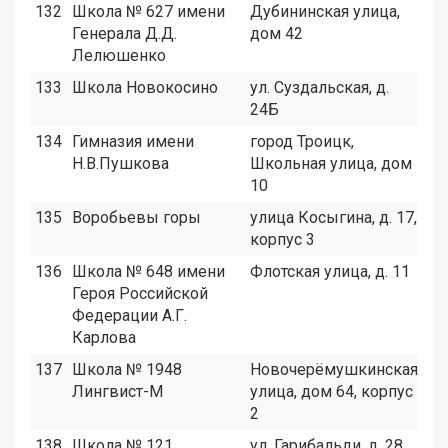
132
Школа № 627 имени
Дубининская улица,
2
Генерала Д.Д.
дом 42
Лелюшенко
133
Школа Новокосино
ул. Суздальская, д.
1
24Б
134
Гимназия имени
город Троицк,
1
Н.В.Пушкова
Школьная улица, дом
10
135
Воробьевы горы
улица Косыгина, д. 17,
1
корпус 3
136
Школа № 648 имени
Флотская улица, д. 11
8
Героя Российской
Федерации А.Г.
Карлова
137
Школа № 1948
Новочерёмушкинская
1
Лингвист-М
улица, дом 64, корпус
2
138
Школа № 121
ул. Гарибальди, д. 28,
4