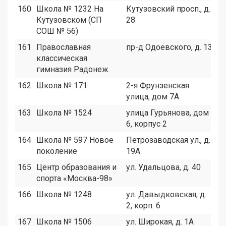
160
Школа № 1232 На
Кутузовский просп., д.
9
Кутузовском (СП
28
СОШ № 56)
161
Православная
пр-д Одоевского, д. 13
8
классическая
гимназия Радонеж
162
Школа № 171
2-я Фрунзенская
2
улица, дом 7А
163
Школа № 1524
улица Гурьянова, дом
1
6, корпус 2
164
Школа № 597 Новое
Петрозаводская ул., д.
8
поколение
19А
165
Центр образования и
ул. Удальцова, д. 40
9
спорта «Москва-98»
166
Школа № 1248
ул. Давыдковская, д.
1
2, корп. 6
167
Школа № 1506
ул. Широкая, д. 1А
1