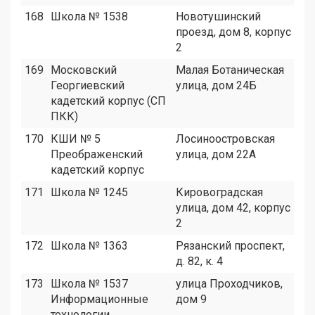
168
Школа № 1538
Новотушинский
2
проезд, дом 8, корпус
2
169
Московский
Малая Ботаническая
9
Георгиевский
улица, дом 24Б
кадетский корпус (СП
ПКК)
170
КШИ № 5
Лосиноостровская
9
Преображенский
улица, дом 22А
кадетский корпус
171
Школа № 1245
Кировоградская
1
улица, дом 42, корпус
2
172
Школа № 1363
Рязанский проспект,
3
д. 82, к. 4
173
Школа № 1537
улица Проходчиков,
1
Информационные
дом 9
технологии