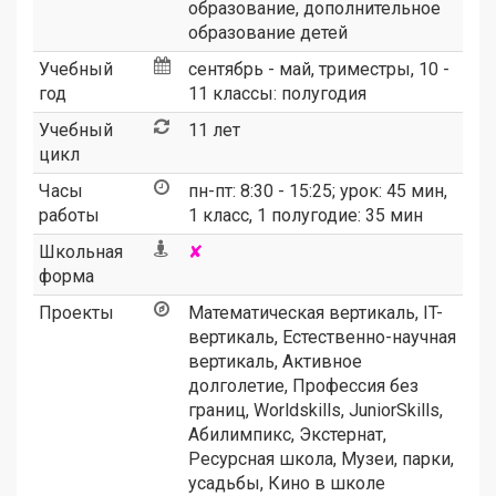
образование, дополнительное
образование детей
Учебный
сентябрь - май, триместры, 10 -
год
11 классы: полугодия
Учебный
11 лет
цикл
Часы
пн-пт: 8:30 - 15:25; урок: 45 мин,
работы
1 класс, 1 полугодие: 35 мин
Школьная
✘
форма
Проекты
Математическая вертикаль
,
IT-
вертикаль
,
Естественно-научная
вертикаль
,
Активное
долголетие
,
Профессия без
границ
,
Worldskills
,
JuniorSkills
,
Абилимпикс
,
Экстернат
,
Ресурсная школа
,
Музеи, парки,
усадьбы
,
Кино в школе