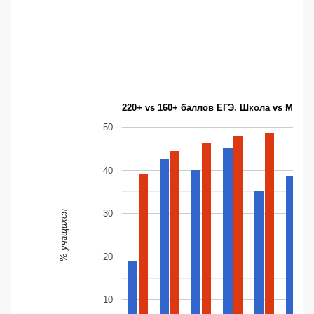
220+ vs 160+ баллов ЕГЭ. Школа vs Моск
50
40
30
% учащихся
20
10