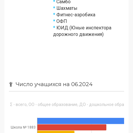
*
Самбо
*
Шахматы
*
Фитнес-аэробика
*
ОФП
*
ЮИД (Юные инспектора
дорожного движения)
Число учащихся на 06.2024
Σ - всего, ОО - общее образование, ДО - дошкольное образован
Школа № 1883