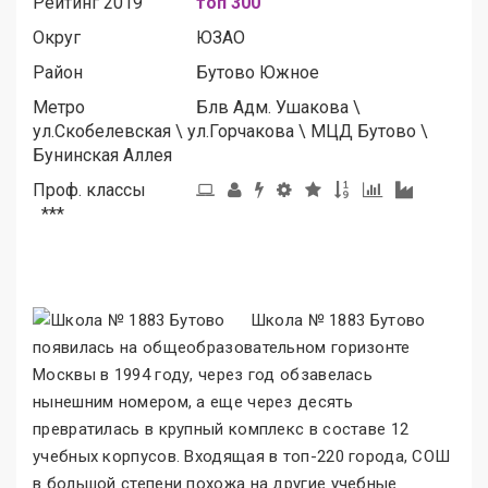
Рейтинг 2019
топ 300
Округ
ЮЗАО
Район
Бутово Южное
Метро
Блв Адм. Ушакова
\
ул.Скобелевская
\
ул.Горчакова
\
МЦД Бутово
\
Бунинская Аллея
Проф. классы
***
Школа № 1883 Бутово
появилась на общеобразовательном горизонте
Москвы в 1994 году, через год обзавелась
нынешним номером, а еще через десять
превратилась в крупный комплекс в составе 12
учебных корпусов. Входящая в топ-220 города, СОШ
в большой степени похожа на другие учебные