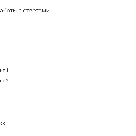
аботы с ответами
нт 1
нт 2
асс