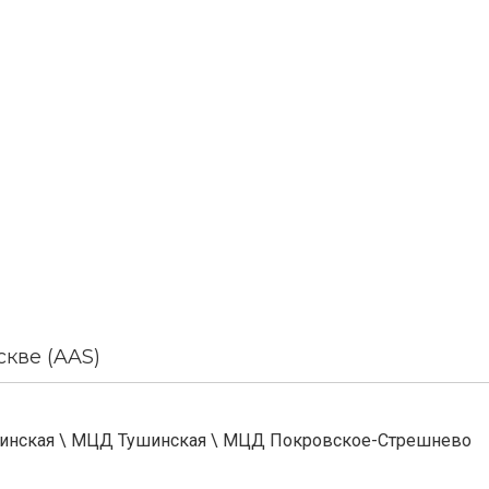
кве (AAS)
инская
\
МЦД Тушинская
\
МЦД Покровское-Стрешнево