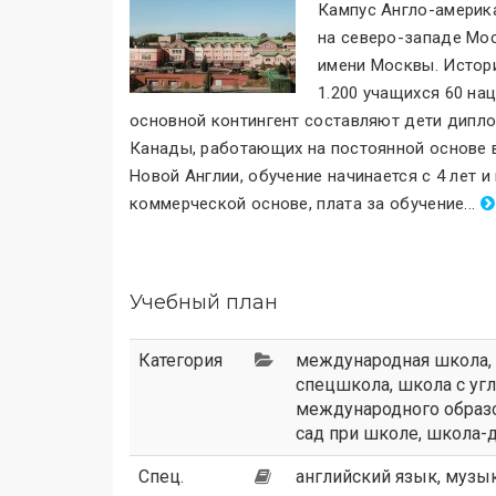
Кампус Англо-америка
на северо-западе Мо
имени Москвы. Истори
1.200 учащихся 60 на
основной контингент составляют дети дипл
Канады, работающих на постоянной основе 
Новой Англии, обучение начинается с 4 лет 
коммерческой основе, плата за обучение
.
..
Учебный план
Категория
международная школа
,
спецшкола
,
школа с уг
международного образ
сад при школе
,
школа-д
Спец.
английский язык, музык