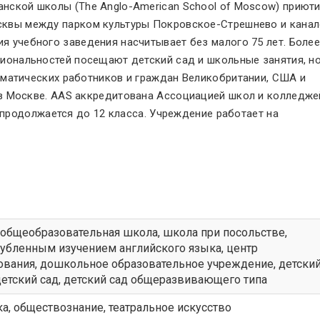
нской школы (The Anglo-American School of Moscow) приют
сквы между парком культуры Покровское-Стрешнево и кана
я учебного заведения насчитывает без малого 75 лет. Боле
циональностей посещают детский сад и школьные занятия, н
оматических работников и граждан Великобритании, США и
в Москве. AAS аккредитована Ассоциацией школ и колледже
и продолжается до 12 класса. Учреждение работает на
общеобразовательная школа
,
школа при посольстве
,
лубленным изучением английского языка
,
центр
ования
,
дошкольное образовательное учреждение
,
детски
етский сад
,
детский сад общеразвивающего типа
а, обществознание, театральное искусство