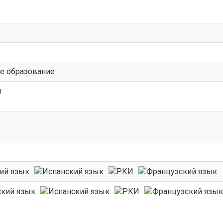
е образование
ы