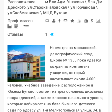
Расположение
м.
Блв Адм. Ушакова
\
Блв Дм.
Донского, ул.Старокачаловская
\
ул.Горчакова
\
ул.Скобелевская
\
МЦД Бутово
Проф. классы
***
Отзывы
1
Несмотря на московский,
демографический спад,
Школе № 1355 пока удается
сохранять контингент
учащихся, который
насчитывает около 4.000
человек. Учебное заведение, расположенное в
Южном Бутово, состоит из трех основных школьных
подразделений, а также классов начального уровня,
которые набираются на базе бывшего детского
сада по адресу ул. 1-я Мелитопольская улица, 34. В