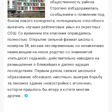
общественность района
Строгино взбудоражилась
сообщением о появлении под
боком нового конкурента, потенциально способного
выкачать «лучшие рейтинговые умы
»
из окрестных
СОШ. Со временем эти опасения оправдались
полностью. Открытие сильной физмат школы с
номером 58, весьма несовременным, но ненавязчиво
намекающим на некое родство со знаменитой
«пятьдесят седьмой
»
, действительно наводило на
размышления о ближайших и далеко идущих
последствиях. Первым делом, свежее школьное
образование обскакало «местных
»
, выиграв борьбу
за лакомое здание «новостройки с иголочки
»
,
которое пришлось бы впору и кстати многим
другим.
.
..