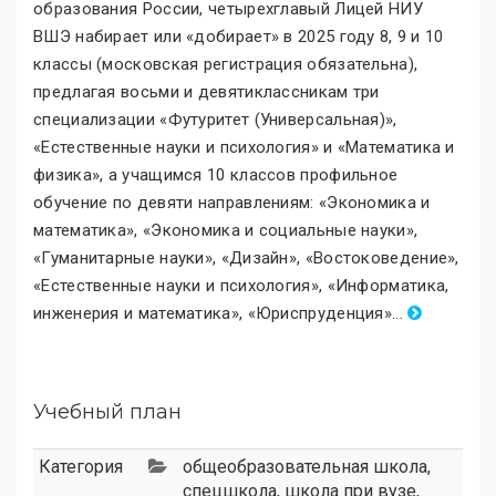
образования России, четырехглавый Лицей НИУ
ВШЭ набирает или «добирает» в 2025 году 8, 9 и 10
классы (московская регистрация обязательна),
предлагая восьми и девятиклассникам три
специализации «Футуритет (Универсальная)
»
,
«Естественные науки и психология
»
и «Математика и
физика
»
, а учащимся 10 классов профильное
обучение по девяти направлениям: «Экономика и
математика
»
, «Экономика и социальные науки
»
,
«Гуманитарные науки
»
, «Дизайн
»
, «Востоковедение
»
,
«Естественные науки и психология
»
, «Информатика,
инженерия и математика
»
, «Юриспруденция
»
.
..
Учебный план
Категория
общеобразовательная школа
,
спецшкола
,
школа при вузе
,