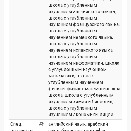
школа с углубленным
изучением английского языка
,
школа с углубленным
изучением французского языка
,
школа с углубленным
изучением немецкого языка
,
школа с углубленным
изучением испанского языка
,
школа с углубленным
изучением информатики
,
школа
с углубленным изучением
математики
,
школа с
углубленным изучением
физики
,
физико-математическая
школа
,
школа с углубленным
изучением химии и биологии
,
школа с углубленным
изучением экономики
,
лицей
Спец.
английский язык, арабский
предметы,
язык, биология, география,