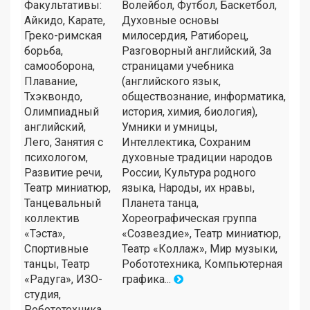
Факультативы:
Волейбол, Футбол, Баскетбол,
Айкидо, Карате,
Духовные основы
Греко-римская
милосердия, Ратиборец,
борьба,
Разговорный английский, За
самооборона,
страницами учебника
Плавание,
(английского язык,
Тхэквондо,
обществознание, информатика,
Олимпиадный
история, химия, биология),
английский,
Умники и умницы,
Лего, Занятия с
Интеллектика, Сохраним
психологом,
духовные традиции народов
Развитие речи,
России, Культура родного
Театр миниатюр,
языка, Народы, их нравы,
Танцевальный
Планета танца,
коллектив
Хореографическая группа
«Тэста»,
«Созвездие», Театр миниатюр,
Спортивные
Театр «Коллаж», Мир музыки,
танцы, Театр
Робототехника, Компьютерная
«Радуга», ИЗО-
графика...
студия,
Робототехника .