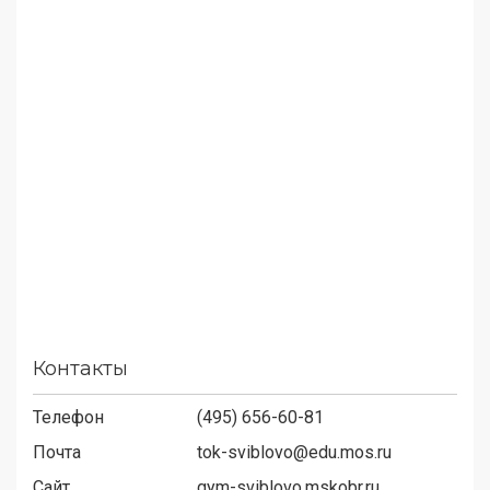
Контакты
Телефон
(495) 656-60-81
Почта
tok-sviblovo@edu.mos.ru
Сайт
gym-sviblovo.mskobr.ru