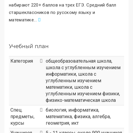
набирают 220+ баллов на трех ЕГЭ. Средний балл
старшеклассников по русскому языку и
математике
.
..
Учебный план
Категория
общеобразовательная школа
,
школа с углубленным изучением
информатики
,
школа с
углубленным изучением
математики
,
школа с
углубленным изучением физики
,
физико-математическая школа
Спец.
биология, информатика,
предметы,
математика, физика, алгебра,
курсы
геометрия, икт
Учащиеся
5 - 11 классы, около 900 учащихся