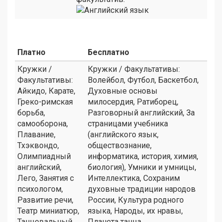
Платно
Бесплатно
Кружки /
Кружки / Факультативы:
Факультативы:
Волейбол, Футбол, Баскетбол,
Айкидо, Карате,
Духовные основы
Греко-римская
милосердия, Ратиборец,
борьба,
Разговорный английский, За
самооборона,
страницами учебника
Плавание,
(английского язык,
Тхэквондо,
обществознание,
Олимпиадный
информатика, история, химия,
английский,
биология), Умники и умницы,
Лего, Занятия с
Интеллектика, Сохраним
психологом,
духовные традиции народов
Развитие речи,
России, Культура родного
Театр миниатюр,
языка, Народы, их нравы,
Танцевальный
Планета танца,