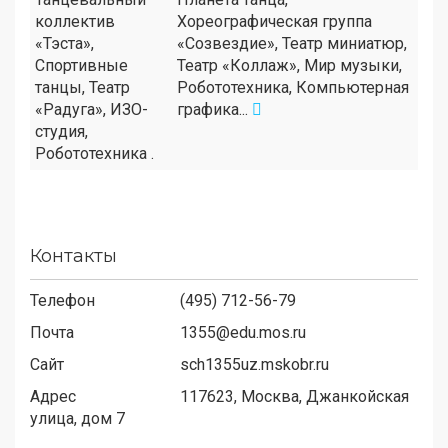
коллектив
Хореографическая группа
«Тэста»,
«Созвездие», Театр миниатюр,
Спортивные
Театр «Коллаж», Мир музыки,
танцы, Театр
Робототехника, Компьютерная
«Радуга», ИЗО-
графика...
студия,
Робототехника .
Контакты
Телефон
(495) 712-56-79
Почта
1355@edu.mos.ru
Сайт
sch1355uz.mskobr.ru
Адрес
117623,
Москва, Джанкойская
улица, дом 7