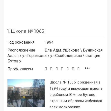
1.
Школа № 1065
Год основания
1994
Расположение
Блв Адм. Ушакова
\
Бунинская
Аллея
\
ул.Горчакова
\
ул.Скобелевская
\
станция
Бутово
Проф. классы
***
Школа № 1065, рожденная в
1994 году и выросшая вместе
с районом Южное Бутово,
странным образом избежала
всех московских