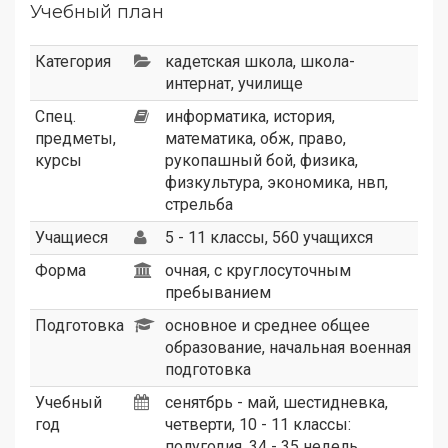
Учебный план
Категория
кадетская школа
,
школа-
интернат
,
училище
Спец.
информатика, история,
предметы,
математика, обж, право,
курсы
рукопашный бой, физика,
физкультура, экономика, нвп,
стрельба
Учащиеся
5 - 11 классы, 560 учащихся
Форма
очная, с круглосуточным
пребыванием
Подготовка
основное и среднее общее
образование, начальная военная
подготовка
Учебный
сенятбрь - май, шестидневка,
год
четверти, 10 - 11 классы:
полугодия, 34 - 35 недель