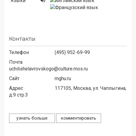
Языки
Контакты
Телефон
(495) 952-69-99
Почта
uchilishelavrovskogo@culture.mos.ru
Сайт
mghu.ru
Адрес
117105,
Москва, ул. Чаплыгина,
д.9 стр.3
узнать больше
комментировать