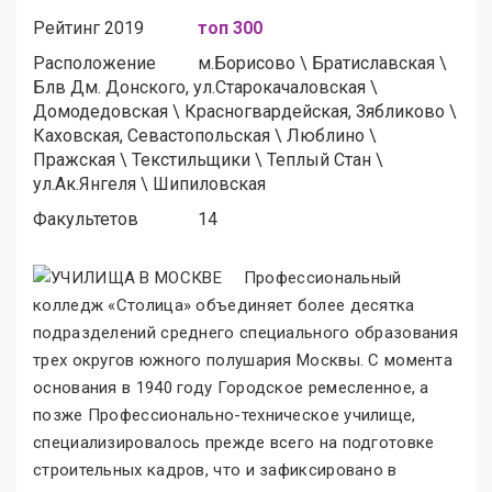
Рейтинг 2019
топ 300
Расположение
м.
Борисово
\
Братиславская
\
Блв Дм. Донского, ул.Старокачаловская
\
Домодедовская
\
Красногвардейская, Зябликово
\
Каховская, Севастопольская
\
Люблино
\
Пражская
\
Текстильщики
\
Теплый Стан
\
ул.Ак.Янгеля
\
Шипиловская
Факультетов
14
Профессиональный
колледж «Столица
»
объединяет более десятка
подразделений среднего специального образования
трех округов южного полушария Москвы. С момента
основания в 1940 году Городское ремесленное, а
позже Профессионально-техническое училище,
специализировалось прежде всего на подготовке
строительных кадров, что и зафиксировано в