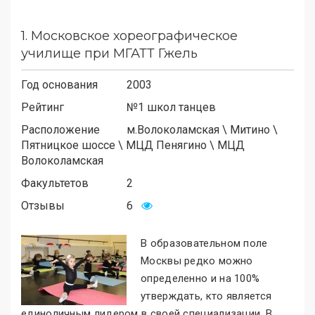
1.
Московское хореографическое
училище при МГАТТ Гжель
Год основания
2003
Рейтинг
№1 школ танцев
Расположение
м.
Волоколамская
\
Митино
\
Пятницкое шоссе
\
МЦД Пенягино
\
МЦД
Волоколамская
Факультетов
2
Отзывы
6
В образовательном поле
Москвы редко можно
определенно и на 100%
утверждать, кто является
единоличным лидером в своей специализации. В