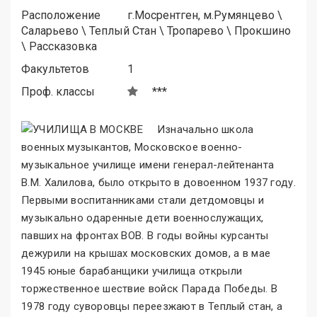
Расположение
г.Мосрентген, м.
Румянцево
\
Саларьево
\
Теплый Стан
\
Тропарево
\
Прокшино
\
Рассказовка
Факультетов
1
Проф. классы
***
Изначально школа
военных музыкантов, Московское военно-
музыкальное училище имени генерал-лейтенанта
В.М. Халилова, было открыто в довоенном 1937 году.
Первыми воспитанниками стали детдомовцы и
музыкально одаренные дети военнослужащих,
павших на фронтах ВОВ. В годы войны курсанты
дежурили на крышах московских домов, а в мае
1945 юные барабанщики училища открыли
торжественное шествие войск Парада Победы. В
1978 году суворовцы переезжают в Теплый стан, а