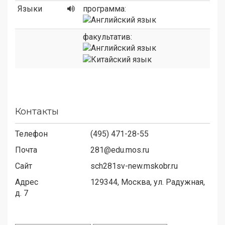
Языки
программа:
факультатив:
Контакты
Телефон
(495) 471-28-55
Почта
281@edu.mos.ru
Сайт
sch281sv-new.mskobr.ru
Адрес
129344,
Москва, ул. Радужная,
д. 7