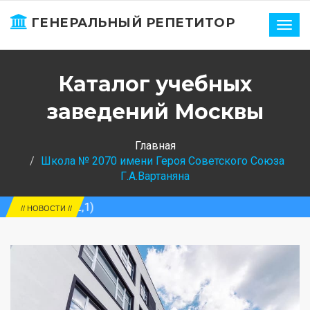
ГЕНЕРАЛЬНЫЙ РЕПЕТИТОР
Нави
Каталог учебных
заведений Москвы
Главная
Школа № 2070 имени Героя Советского Союза
Г.А.Вартаняна
62,1)
// НОВОСТИ //