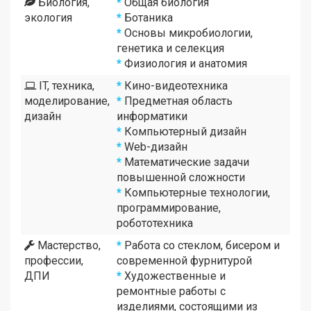
Биология,
*
Общая биология
экология
*
Ботаника
*
Основы микробиологии,
генетика и селекция
*
Физиология и анатомия
IT, техника,
*
Кино-видеотехника
моделирование,
*
Предметная область
дизайн
информатики
*
Компьютерный дизайн
*
Web-дизайн
*
Математические задачи
повышенной сложности
*
Компьютерные технологии,
программирование,
робототехника
Мастерство,
*
Работа со стеклом, бисером и
профессии,
современной фурнитурой
ДПИ
*
Художественные и
ремонтные работы с
изделиями, состоящими из