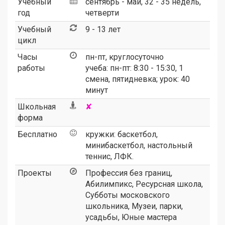
Учебный
сентябрь - май, 32 - 35 недель,
год
четверти
Учебный
9 - 13 лет
цикл
Часы
пн-пт, круглосуточно
работы
учеба: пн-пт: 8:30 - 15:30, 1
смена, пятидневка; урок: 40
минут
Школьная
✘
форма
Бесплатно
кружки: баскетбол,
минибаскетбол, настольный
теннис, ЛФК.
Проекты
Профессия без границ
,
Абилимпикс
,
Ресурсная школа
,
Субботы московского
школьника
,
Музеи, парки,
усадьбы
,
Юные мастера