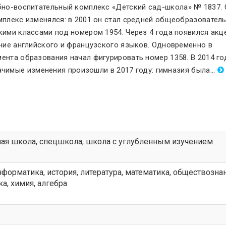
бно-воспитательный комплекс «Детский сад-школа
»
№ 1837. 
мплекс изменялся: в 2001 он стал средней общеобразовател
кими классами под номером 1954. Через 4 года появился акц
ение английского и французского языков. Одновременно в
ента образования начал фигурировать номер 1358. В 2014 го
ачимые изменения произошли в 2017 году: гимназия была
.
..
ная школа
,
спецшкола
,
школа с углубленным изучением
нформатика, история, литература, математика, обществозна
а, химия, алгебра