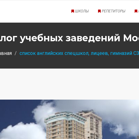
ШКОЛЫ
РЕПЕТИТОРЫ
лог учебных заведений М
авная
список английских спецшкол, лицеев, гимназий С