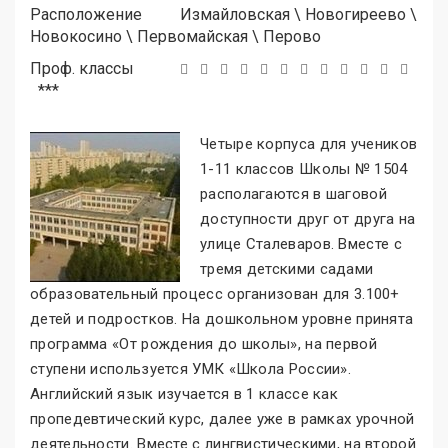
Расположение
Измайловская
\
Новогиреево
\
Новокосино
\
Первомайская
\
Перово
Проф. классы
***
Четыре корпуса для учеников
1-11 классов Школы № 1504
располагаются в шаговой
доступности друг от друга на
улице Сталеваров. Вместе с
тремя детскими садами
образовательный процесс организован для 3.100+
детей и подростков. На дошкольном уровне принята
программа «От рождения до школы
»
, на первой
ступени используется УМК «Школа России
»
.
Английский язык изучается в 1 классе как
пропедевтический курс, далее уже в рамках урочной
деятельности. Вместе с лингвистическими, на второй