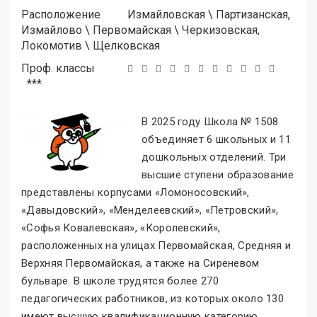
Расположение
Измайловская
\
Партизанская,
Измайлово
\
Первомайская
\
Черкизовская,
Локомотив
\
Щелковская
Проф. классы
***
В 2025 году Школа № 1508
объединяет 6 школьных и 11
дошкольных отделений. Три
высшие ступени образование
представлены корпусами «Ломоносовский
»
,
«Давыдовский
»
, «Менделеевский
»
, «Петровский
»
,
«Софья Ковалевская
»
, «Королевский
»
,
расположенных на улицах Первомайская, Средняя и
Верхняя Первомайская, а также на Сиреневом
бульваре. В школе трудятся более 270
педагогических работников, из которых около 130
имеют высшую квалификационную категорию.