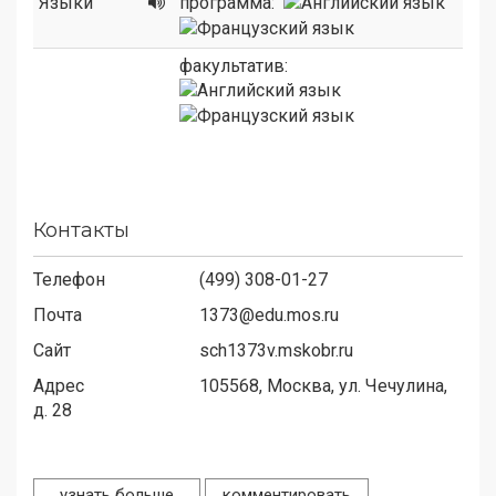
Языки
программа:
факультатив:
Контакты
Телефон
(499) 308-01-27
Почта
1373@edu.mos.ru
Сайт
sch1373v.mskobr.ru
Адрес
105568,
Москва, ул. Чечулина,
д. 28
узнать больше
комментировать