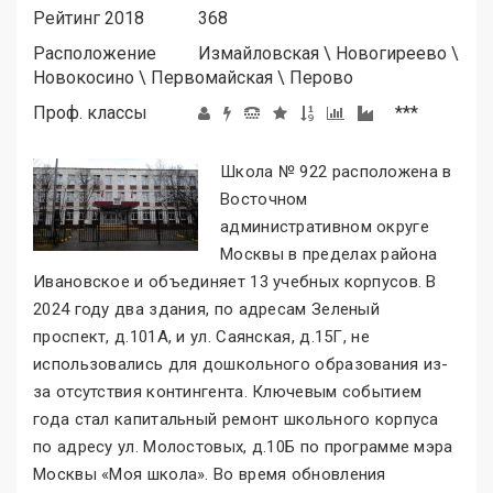
Рейтинг 2018
368
Расположение
Измайловская
\
Новогиреево
\
Новокосино
\
Первомайская
\
Перово
Проф. классы
***
Школа № 922 расположена в
Восточном
административном округе
Москвы в пределах района
Ивановское и объединяет 13 учебных корпусов. В
2024 году два здания, по адресам Зеленый
проспект, д.101А, и ул. Саянская, д.15Г, не
использовались для дошкольного образования из-
за отсутствия контингента. Ключевым событием
года стал капитальный ремонт школьного корпуса
по адресу ул. Молостовых, д.10Б по программе мэра
Москвы «Моя школа
»
. Во время обновления