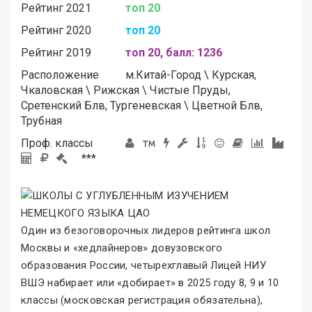
Рейтинг 2021
топ 20
Рейтинг 2020
топ 20
Рейтинг 2019
топ 20, балл: 1236
Расположение
м.
Китай-Город
\
Курская,
Чкаловская
\
Рижская
\
Чистые Пруды,
Сретенский Блв, Тургеневская
\
Цветной Блв,
Трубная
Проф. классы
***
Один из безоговорочных лидеров рейтинга школ
Москвы и «хедлайнеров
»
довузовского
образования России, четырехглавый Лицей НИУ
ВШЭ набирает или «добирает» в 2025 году 8, 9 и 10
классы (московская регистрация обязательна),