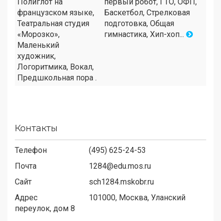
Полиглот на
первый робот, ГТО, ОФП,
французском языке,
Баскетбол, Стрелковая
Театральная студия
подготовка, Общая
«Морозко»,
гимнастика, Хип-хоп...
Маленький
художник,
Логоритмика, Вокал,
Предшкольная пора .
Контакты
Телефон
(495) 625-24-53
Почта
1284@edu.mos.ru
Сайт
sch1284.mskobr.ru
Адрес
101000,
Москва, Уланский
переулок, дом 8