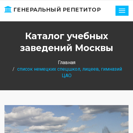
ГЕНЕРАЛЬНЫЙ РЕПЕТИТОР
Нави
Каталог учебных
заведений Москвы
Главная
список немецких спецшкол, лицеев, гимназий
ЦАО