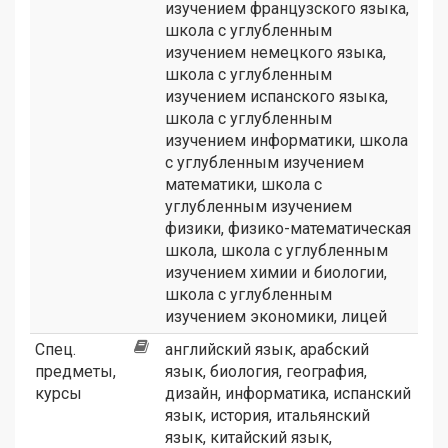
изучением французского языка
,
школа с углубленным
изучением немецкого языка
,
школа с углубленным
изучением испанского языка
,
школа с углубленным
изучением информатики
,
школа
с углубленным изучением
математики
,
школа с
углубленным изучением
физики
,
физико-математическая
школа
,
школа с углубленным
изучением химии и биологии
,
школа с углубленным
изучением экономики
,
лицей
Спец.
английский язык, арабский
предметы,
язык, биология, география,
курсы
дизайн, информатика, испанский
язык, история, итальянский
язык, китайский язык,