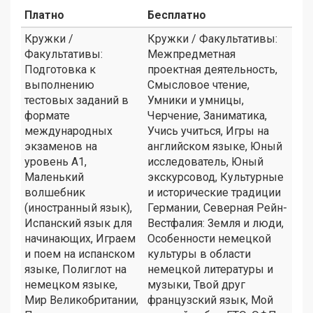
Платно
Бесплатно
Кружки /
Кружки / Факультативы:
Факультативы:
Межпредметная
Подготовка к
проектная деятельность,
выполнению
Смысловое чтение,
тестовых заданий в
Умники и умницы,
формате
Черчение, Заниматика,
международных
Учись учиться, Игры на
экзаменов на
английском языке, Юный
уровень А1,
исследователь, Юный
Маленький
экскурсовод, Культурные
волшебник
и исторические традиции
(иностранный язык),
Германии, Северная Рейн-
Испанский язык для
Вестфалия: Земля и люди,
начинающих, Играем
Особенности немецкой
и поем на испанском
культуры в области
языке, Полиглот на
немецкой литературы и
немецком языке,
музыки, Твой друг
Мир Великобритании,
французский язык, Мой