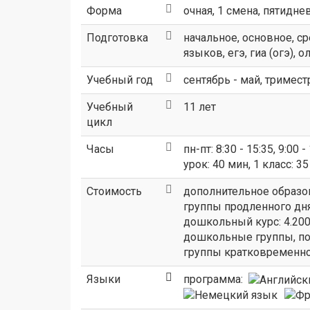
Форма
очная, 1 смена, пятидне
Подготовка
начальное, основное, с
языков, егэ, гиа (огэ),
Учебный год
сентябрь - май, тримест
Учебный
11 лет
цикл
Часы
пн-пт: 8:30 - 15:35, 9:00 -
урок: 40 мин, 1 класс: 35
Стоимость
дополнительное образова
группы продленного дня
дошкольный курс: 4.200,
дошкольные группы, пол
группы кратковременног
Языки
программа: