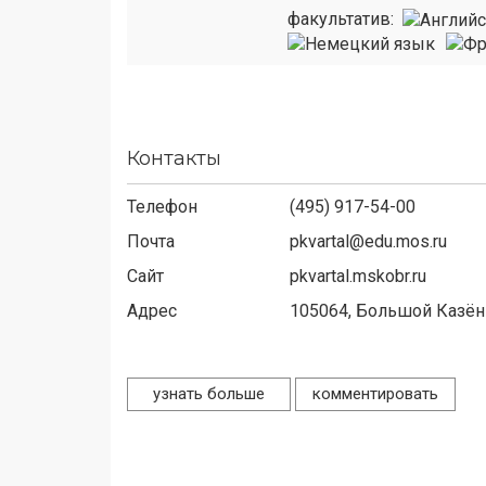
факультатив:
Контакты
Телефон
(495) 917-54-00
Почта
pkvartal@edu.mos.ru
Сайт
pkvartal.mskobr.ru
Адрес
105064,
Большой Казён
узнать больше
комментировать