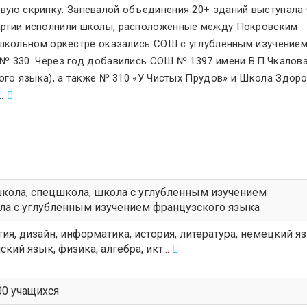
рвую скрипку. Запевалой объединения 20+ зданий выступал
артии исполнили школы, расположенные между Покровским
 школьном оркестре оказались СОШ с углубленным изучение
№ 330. Через год добавились СОШ № 1397 имени В.П.Чкалов
ого языка), а также № 310 «У Чистых Прудов
»
и Школа Здоро
..
школа
,
спецшкола
,
школа с углубленным изучением
ла с углубленным изучением французского языка
ия, дизайн, информатика, история, литература, немецкий я
ий язык, физика, алгебра, икт...
000 учащихся