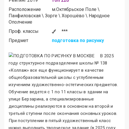
Рейтинг 2019
топ 220
Расположение
м.
Октябрьское Поле
\
Панфиловская
\
Зорге
\
Хорошёво
\
Народное
Ополчение
Проф. классы
***
Предмет
подготовка по рисунку
В 2025
году структурное подразделение школы № 138
«Коллаж
»
все еще функционирует в качестве
общеобразовательной школы с углубленным
изучением художественно-эстетических предметов.
Обучение ведется с 1 по 11 классы в здании на
улице Берзарина, а специализированные
дисциплины реализуются в основном на второй и
третьей ступени после окончания основных уроков.
При поступлении в пятый художественный класс
нужно выполнить творческое задание (в 2025 году