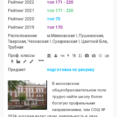
Рейтинг 2022
топ 171 - 220
Рейтинг 2021
топ 171 - 220
Рейтинг 2020
топ 70
Рейтинг 2019
топ 170
Расположение
м.
Маяковская
\
Пушкинская,
Тверская, Чеховская
\
Сухаревская
\
Цветной Блв,
Трубная
Проф. классы
***
Предмет
подготовка по рисунку
В московском
общеобразовательном поле
трудно найти школу более
богатую профильными
направлениями, чем СОШ №
2054, которая ведет свою деятельность в двух