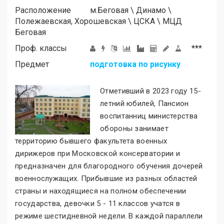
Расположение
м.
Беговая
\
Динамо
\
Полежаевская, Хорошевская
\
ЦСКА
\
МЦД
Беговая
Проф. классы
***
Предмет
подготовка по рисунку
Отметивший в 2023 году 15-
летний юбилей, Пансион
воспитанниц министерства
обороны занимает
территорию бывшего факультета военных
дирижеров при Московской консерватории и
предназначен для благородного обучения дочерей
военнослужащих. Прибывшие из разных областей
страны и находящиеся на полном обеспечении
государства, девочки 5 - 11 классов учатся в
режиме шестидневной недели. В каждой параллели