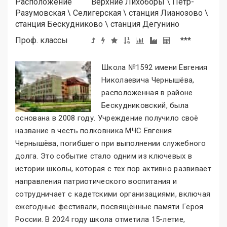
Расположение
Верхние Лихоборы
\
Петр-
Разумовская
\
Селигерская
\
станция Лианозово
\
станция Бескудниково
\
станция Дегунино
Проф. классы
***
Школа №1592 имени Евгения
Николаевича Чернышёва,
расположенная в районе
Бескудниковский, была
основана в 2008 году. Учреждение получило своё
название в честь полковника МЧС Евгения
Чернышёва, погибшего при выполнении служебного
долга. Это событие стало одним из ключевых в
истории школы, которая с тех пор активно развивает
направления патриотического воспитания и
сотрудничает с кадетскими организациями, включая
ежегодные фестивали, посвящённые памяти Героя
России. В 2024 году школа отметила 15-летие,