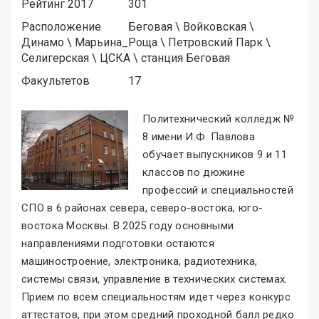
Рейтинг 2017
301
Расположение
Беговая
\
Войковская
\
Динамо
\
Марьина_Роща
\
Петровский Парк
\
Селигерская
\
ЦСКА
\
станция Беговая
Факультетов
17
Политехнический колледж №
8 имени И.Ф. Павлова
обучает выпускников 9 и 11
классов по дюжине
профессий и специальностей
СПО в 6 районах севера, северо-востока, юго-
востока Москвы. В 2025 году основными
направлениями подготовки остаются
машиностроение, электроника, радиотехника,
системы связи, управление в технических системах.
Прием по всем специальностям идет через конкурс
аттестатов, при этом средний проходной балл редко