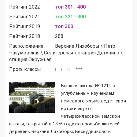
Рейтинг 2022
топ 301 - 400
Рейтинг 2021
топ 221 - 300
Рейтинг 2019
топ 300
Рейтинг 2018
288
Расположение
Верхние Лихоборы
\
Петр-
Разумовская
\
Селигерская
\
станция Дегунино
\
станция Окружная
Проф. классы
***
Бывшая школа № 1211 с
углубленным изучением
немецкого языка ведет свои
истоки еще от
четырехклассной земской
школы, открытой в 1876 году по просьбе жителей
деревень Верхние Лихоборы, Бескудниково и