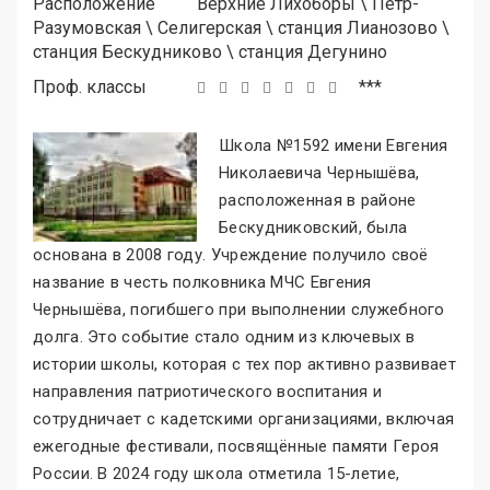
Расположение
Верхние Лихоборы
\
Петр-
Разумовская
\
Селигерская
\
станция Лианозово
\
станция Бескудниково
\
станция Дегунино
Проф. классы
***
Школа №1592 имени Евгения
Николаевича Чернышёва,
расположенная в районе
Бескудниковский, была
основана в 2008 году. Учреждение получило своё
название в честь полковника МЧС Евгения
Чернышёва, погибшего при выполнении служебного
долга. Это событие стало одним из ключевых в
истории школы, которая с тех пор активно развивает
направления патриотического воспитания и
сотрудничает с кадетскими организациями, включая
ежегодные фестивали, посвящённые памяти Героя
России. В 2024 году школа отметила 15-летие,