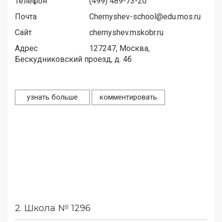
Телефон
(499) 489-73-20
Почта
Chernyshev-school@edu.mos.ru
Сайт
chernyshev.mskobr.ru
Адрес
127247,
Москва,
Бескудниковский проезд, д. 4б
узнать больше
комментировать
2.
Школа № 1296