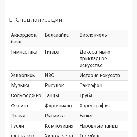
Специализации
Аккордеон,
Балалайка
Виолончель
баян
Гимнастика
Гитара
Декоративно-
прикладное
искусство
Живопись
ИЗО
История искусств
Музыка
Рисунок
Саксофон
Сольфеджио
Танцы
Труба
Флейта
Фортепиано
Хореография
Лепка
Ритмика
Балет
Гусли
Композиция
Народные танцы
Фольклор
Худож-эстет
Тромбон