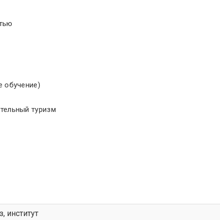
стью
е обучение)
ительный туризм
з
,
институт