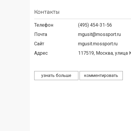
Контакты
Телефон
(495) 454-31-56
Почта
mgusit@mossport.ru
Сайт
mgusit.mossport.ru
Адрес
117519,
Москва, улица К
узнать больше
комментировать