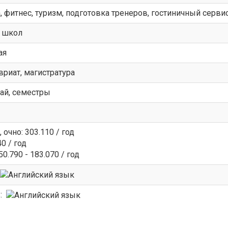
, фитнес, туризм, подготовка тренеров, гостиничный серви
 школ
ая
вриат, магистратура
май, семестры
 очно: 303.110 / год
40 / год
50.790 - 183.070 / год
в: