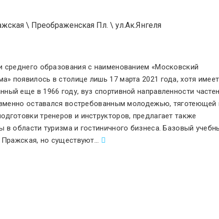
ажская
\
Преображенская Пл.
\
ул.Ак.Янгеля
и среднего образования с наименованием «Московский
ма
»
появилось в столице лишь 17 марта 2021 года, хотя имее
ный еще в 1966 году, вуз спортивной направленности часте
еизменно оставался востребованным молодежью, тяготеющей 
одготовки тренеров и инструкторов, предлагает также
ы в области туризма и гостиничного бизнеса. Базовый учебн
о Пражская, но существуют
.
..