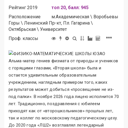
Рейтинг 2019
топ 20, балл: 945
Расположение
м.
Академическая
\
Воробьевы
Горы
\
Ленинский Пр-кт, Пл. Гагарина
\
Октябрьская
\
Университет
Проф. классы
***
Альма-матер гениев физмата от природы и учеников
с горящими глазами, «Вторая школа
»
была и
остается удивительным образовательным
учреждением, наглядным примером того, каких
результатов может добиться «просвещение не из-
под палки
»
. В ноябре 2026 года лицею исполнится 70
лет. Традиционно, поздравления с юбилеем
приходят как от «второшкольников
»
прошлых лет,
так и коллег по московскому педагогическому цеху.
До 2020 года «ЛШ2
»
возглавлял легендарный