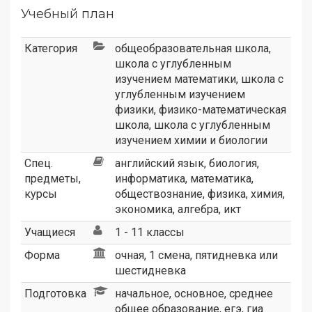
Учебный план
Категория
общеобразовательная школа
,
школа с углубленным
изучением математики
,
школа с
углубленным изучением
физики
,
физико-математическая
школа
,
школа с углубленным
изучением химии и биологии
Спец.
английский язык, биология,
предметы,
информатика, математика,
курсы
обществознание, физика, химия,
экономика, алгебра, икт
Учащиеся
1 - 11 классы
Форма
очная, 1 смена, пятидневка или
шестидневка
Подготовка
начальное, основное, среднее
общее образование, егэ, гиа