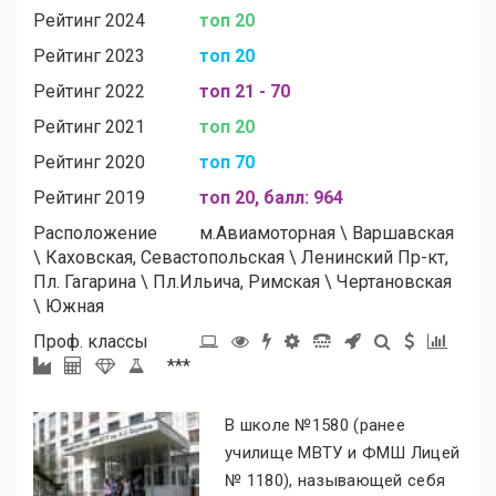
Рейтинг 2024
топ 20
Рейтинг 2023
топ 20
Рейтинг 2022
топ 21 - 70
Рейтинг 2021
топ 20
Рейтинг 2020
топ 70
Рейтинг 2019
топ 20, балл: 964
Расположение
м.
Авиамоторная
\
Варшавская
\
Каховская, Севастопольская
\
Ленинский Пр-кт,
Пл. Гагарина
\
Пл.Ильича, Римская
\
Чертановская
\
Южная
Проф. классы
***
В школе №1580 (ранее
училище МВТУ и ФМШ Лицей
№ 1180), называющей себя