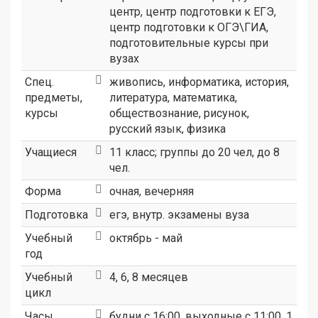
центр
,
центр подготовки к ЕГЭ
,
центр подготовки к ОГЭ\ГИА
,
подготовительные курсы при
вузах
Спец.
живопись, информатика, история,
предметы,
литература, математика,
курсы
обществознание, рисунок,
русский язык, физика
Учащиеся
11 класс; группы до 20 чел, до 8
чел.
Форма
очная, вечерняя
Подготовка
егэ, внутр. экзамены вуза
Учебный
октябрь - май
год
Учебный
4, 6, 8 месяцев
цикл
Часы
будни с 16:00, выходные с 11:00, 1