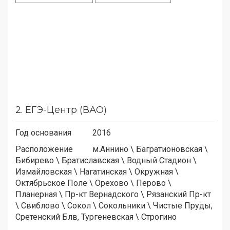
2.
ЕГЭ-Центр (ВАО)
Год основания
2016
Расположение
м.
Аннино
\
Багратионовская
\
Бибирево
\
Братиславская
\
Водный Стадион
\
Измайловская
\
Нагатинская
\
Окружная
\
Октябрьское Поле
\
Орехово
\
Перово
\
Планерная
\
Пр-кт Вернадского
\
Рязанский Пр-кт
\
Свиблово
\
Сокол
\
Сокольники
\
Чистые Пруды,
Сретенский Блв, Тургеневская
\
Строгино