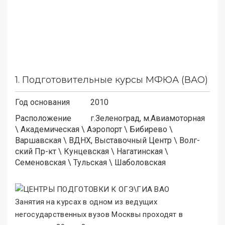
1.
Подготовительные курсы МФЮА (ВАО)
Год основания
2010
Расположение
г.Зеленоград, м.
Авиамоторная
\
Академическая
\
Аэропорт
\
Бибирево
\
Варшавская
\
ВДНХ, Выставочный Центр
\
Волг-
ский Пр-кт
\
Кунцевская
\
Нагатинская
\
Семеновская
\
Тульская
\
Шаболовская
Занятия на курсах в одном из ведущих
негосударственных вузов Москвы проходят в