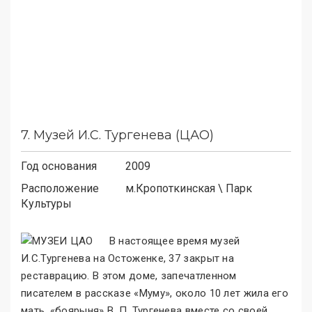
7.
Музей И.С. Тургенева (ЦАО)
Год основания
2009
Расположение
м.
Кропоткинская
\
Парк
Культуры
В настоящее время музей
И.С.Тургенева на Остоженке, 37 закрыт на
реставрацию. В этом доме, запечатленном
писателем в рассказе «Муму
»
, около 10 лет жила его
мать, «боярыня
»
В. П. Тургенева вместе со своей