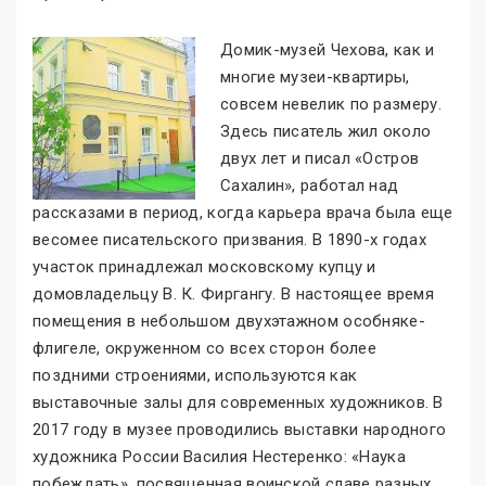
Домик-музей Чехова, как и
многие музеи-квартиры,
совсем невелик по размеру.
Здесь писатель жил около
двух лет и писал «Остров
Сахалин
»
, работал над
рассказами в период, когда карьера врача была еще
весомее писательского призвания. В 1890-х годах
участок принадлежал московскому купцу и
домовладельцу В. К. Фиргангу. В настоящее время
помещения в небольшом двухэтажном особняке-
флигеле, окруженном со всех сторон более
поздними строениями, используются как
выставочные залы для современных художников. В
2017 году в музее проводились выставки народного
художника России Василия Нестеренко: «Наука
побеждать
»
, посвященная воинской славе разных
.
..