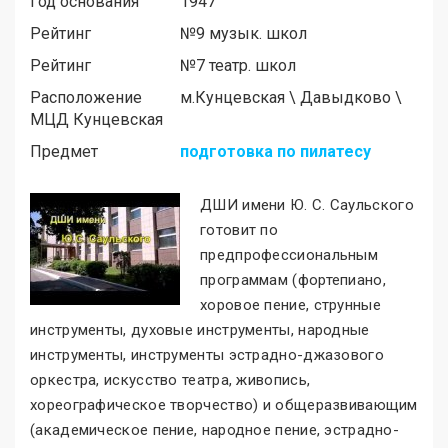
Год основания
1947
Рейтинг
№9 музык. школ
Рейтинг
№7 театр. школ
Расположение
м.
Кунцевская
\
Давыдково
\
МЦД Кунцевская
Предмет
подготовка по пилатесу
ДШИ имени Ю. С. Саульского
готовит по
предпрофессиональным
программам (фортепиано,
хоровое пение, струнные
инструменты, духовые инструменты, народные
инструменты, инструменты эстрадно-джазового
оркестра, искусство театра, живопись,
хореографическое творчество) и общеразвивающим
(академическое пение, народное пение, эстрадно-