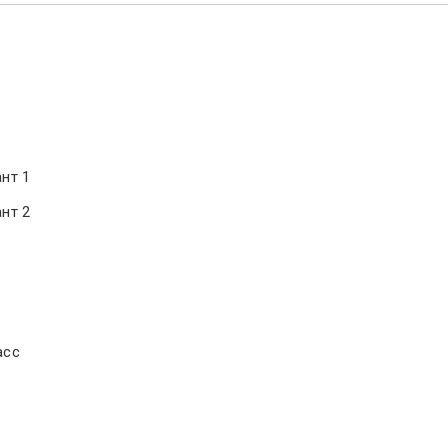
ант 1
ант 2
асс