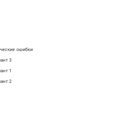
ь
ические ошибки
ант 3
ант 1
ант 2