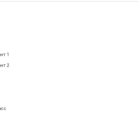
ант 1
ант 2
асс