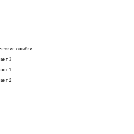
ь
ические ошибки
ант 3
ант 1
ант 2