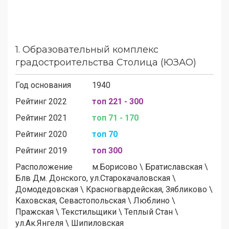
1.
Образовательный комплекс
градостроительства Столица (ЮЗАО)
Год основания
1940
Рейтинг 2022
топ 221 - 300
Рейтинг 2021
топ 71 - 170
Рейтинг 2020
топ 70
Рейтинг 2019
топ 300
Расположение
м.
Борисово
\
Братиславская
\
Блв Дм. Донского, ул.Старокачаловская
\
Домодедовская
\
Красногвардейская, Зябликово
\
Каховская, Севастопольская
\
Люблино
\
Пражская
\
Текстильщики
\
Теплый Стан
\
ул.Ак.Янгеля
\
Шипиловская