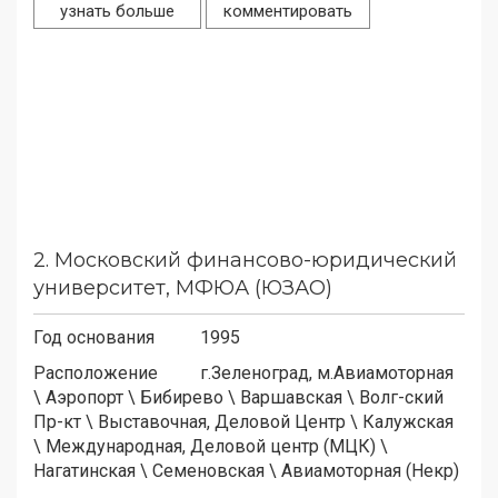
узнать больше
комментировать
2.
Московский финансово-юридический
университет, МФЮА (ЮЗАО)
Год основания
1995
Расположение
г.Зеленоград, м.
Авиамоторная
\
Аэропорт
\
Бибирево
\
Варшавская
\
Волг-ский
Пр-кт
\
Выставочная, Деловой Центр
\
Калужская
\
Международная, Деловой центр (МЦК)
\
Нагатинская
\
Семеновская
\
Авиамоторная (Некр)