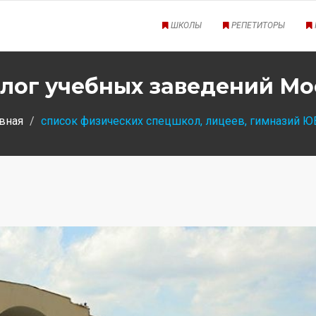
ШКОЛЫ
РЕПЕТИТОРЫ
лог учебных заведений М
вная
список физических спецшкол, лицеев, гимназий 