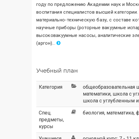
году по предложению Академии наук и Моск
воспитания специалистов высшей категории.
материально-техническую базу, с составе ко
научные приборы (роторные вакуумные испар
высоковакуумные насосы, аналитические эле
(аргон)
.
..
Учебный план
Категория
общеобразовательная 
математики
,
школа с у
школа с углубленным и
Спец.
биология, математика, ф
предметы,
курсы
Учащиеся
основной курс: 7 - 11 к