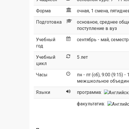
Форма
очная, 1 смена, пятидн
Подготовка
основное, среднее обще
поступление в вуз
Учебный
сентябрь - май, семест
год
Учебный
5 лет
цикл
Часы
пн - пт (сб), 9:00 (9:15) - 
межшкольное объединен
Языки
программа:
факультатив: