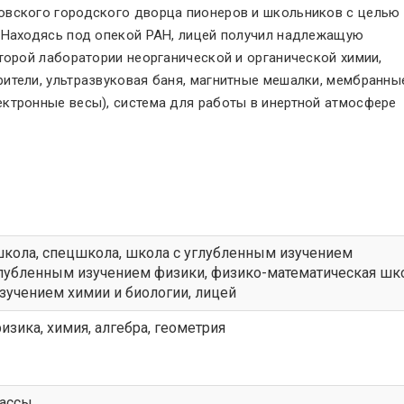
овского городского дворца пионеров и школьников с целью
 Находясь под опекой РАН, лицей получил надлежащую
торой лаборатории неорганической и органической химии,
ители, ультразвуковая баня, магнитные мешалки, мембранны
ктронные весы), система для работы в инертной атмосфере
школа
,
спецшкола
,
школа с углубленным изучением
глубленным изучением физики
,
физико-математическая шк
зучением химии и биологии
,
лицей
изика, химия, алгебра, геометрия
лассы