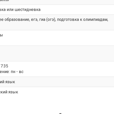
евка или шестидневка
е образование, егэ, гиа (огэ), подготовка к олимпиадам,
ры
17:35
ие: пн - вс