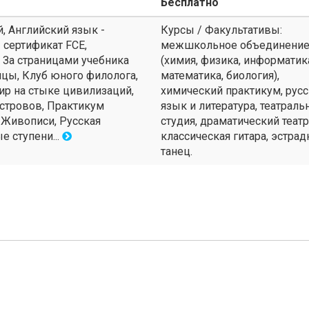
Бесплатно
, Английский язык -
Курсы / Факультативы:
- сертификат FCE,
межшкольное объединени
За страницами учебника
(химия, физика, информатик
цы, Клуб юного филолога,
математика, биология),
Мир на стыке цивилизаций,
химический практикум, рус
островов, Практикум
язык и литература, театраль
 Живописи, Русская
студия, драматический театр
е ступени...
классическая гитара, эстра
танец.