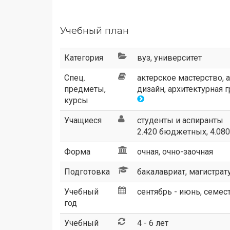
Учебный план
Категория
вуз
,
университет
Спец.
актерское мастерство, 
предметы,
дизайн, архитектурная гр
курсы
Учащиеся
студенты и аспиранты
2.420 бюджетных, 4.08
Форма
очная, очно-заочная
Подготовка
бакалавриат, магистрат
Учебный
сентябрь - июнь, семес
год
Учебный
4 - 6 лет