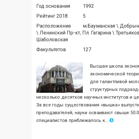
Год основания
1992
Рейтинг 2018
5
Расположение
м.
Бауманская
\
Добрыни
\
Ленинский Пр-кт, Пл. Гагарина
\
Третьяко
Шаболовская
Факультетов
127
Высшая школа эконом
экономической теори
для талантливой мол
структурных подразд
несколько десятков научных институтов и ц
За все годы существования «вышка
»
выпусти
преподавателей, науки осваивают свыше 50.0
специалистов приближалось к
.
..