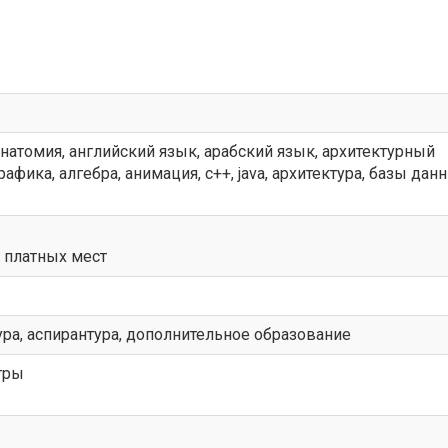
анатомия, английский язык, арабский язык, архитектурный
афика, алгебра, анимация, c++, java, архитектура, базы данны
0 платных мест
ура, аспирантура, дополнительное образование
тры