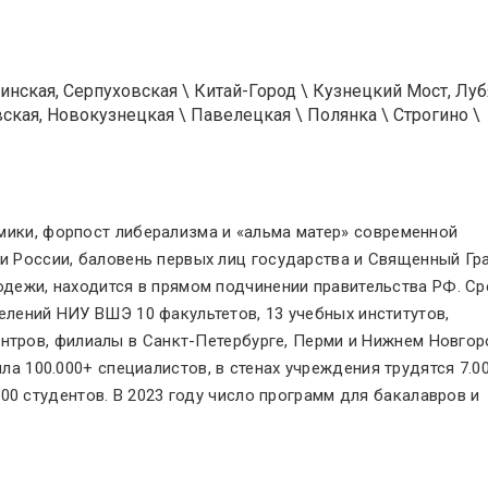
нская, Серпуховская
\
Китай-Город
\
Кузнецкий Мост, Луб
вская, Новокузнецкая
\
Павелецкая
\
Полянка
\
Строгино
\
ики, форпост либерализма и «альма матер
»
современной
и России, баловень первых лиц государства и Священный Гр
одежи, находится в прямом подчинении правительства РФ. С
елений НИУ ВШЭ 10 факультетов, 13 учебных институтов,
ентров, филиалы в Санкт-Петербурге, Перми и Нижнем Новгор
ла 100.000+ специалистов, в стенах учреждения трудятся 7.0
00 студентов. В 2023 году число программ для бакалавров и